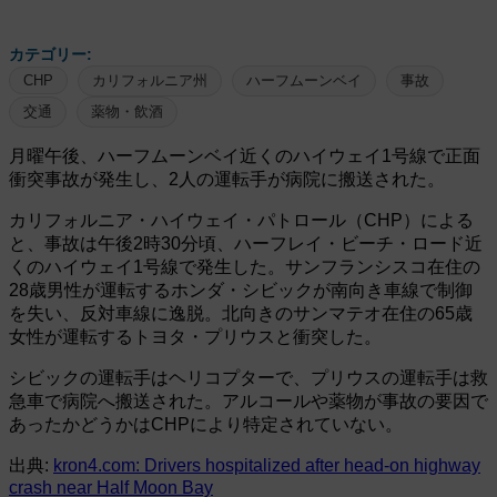
カテゴリー:
CHP
カリフォルニア州
ハーフムーンベイ
事故
交通
薬物・飲酒
月曜午後、ハーフムーンベイ近くのハイウェイ1号線で正面
衝突事故が発生し、2人の運転手が病院に搬送された。
カリフォルニア・ハイウェイ・パトロール（CHP）による
と、事故は午後2時30分頃、ハーフレイ・ビーチ・ロード近
くのハイウェイ1号線で発生した。サンフランシスコ在住の
28歳男性が運転するホンダ・シビックが南向き車線で制御
を失い、反対車線に逸脱。北向きのサンマテオ在住の65歳
女性が運転するトヨタ・プリウスと衝突した。
シビックの運転手はヘリコプターで、プリウスの運転手は救
急車で病院へ搬送された。アルコールや薬物が事故の要因で
あったかどうかはCHPにより特定されていない。
出典:
kron4.com: Drivers hospitalized after head-on highway
crash near Half Moon Bay