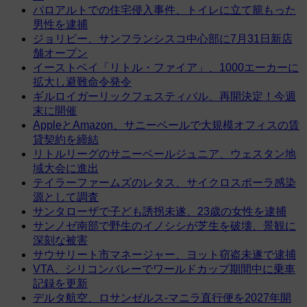
パロアルトでの住宅侵入事件、トイレに立て籠もった
男性を逮捕
ジョリビー、サンフランシスコ中心部に7月31日新店
舗オープン
イーストベイ「リトル・ファイア」、1000エーカーに
拡大し避難命令発令
ギルロイガーリックフェスティバル、再開決定！今週
末に開催
AppleとAmazon、サニーベールで大規模オフィスの賃
貸契約を締結
リトルリーグのサニーベールジュニア、ウェスタン地
域大会に進出
テイラーファームズのレタス、サイクロスポーラ感染
源として調査
サンタローザで子ども誘拐未遂、23歳の女性を逮捕
サンノゼ南部で野生のイノシシが芝生を破壊、景観に
深刻な被害
サウサリート市マネージャー、ヨット窃盗未遂で逮捕
VTA、シリコンバレーでワールドカップ期間中に乗車
記録を更新
デルタ航空、ロサンゼルス-マニラ直行便を2027年開