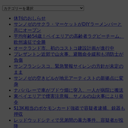
Categories
休刊のおしらせ
サンノゼのサクラ・マーケットがDIYラーメンバーと
共にオープン
平均年齢54歳！ベイエリアの高齢者ラグビーチーム、
欧州遠征で全勝
オークランド市、初のコストコ建設計画が進行中
プレザントン近郊で山火事、避難命令緩和も消防士が
負傷
サンフランシスコ、緊急警報サイレンの方針が未定の
まま
サンノゼの空きビルが地元アーティストの新拠点に変
身
ナパバレーで車がブドウ畑に突入、一人が病院に搬送
東ベイエリアで煙害注意報、サノルの山火事により発
令
$13K相当のポケモンカード強盗で容疑者逮捕、銃器も
押収
レッドウッドシティで兄弟間の暴力事件、容疑者が投
降