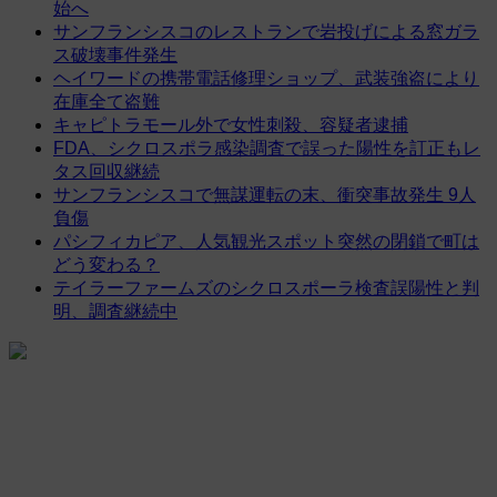
始へ
サンフランシスコのレストランで岩投げによる窓ガラ
ス破壊事件発生
ヘイワードの携帯電話修理ショップ、武装強盗により
在庫全て盗難
キャピトラモール外で女性刺殺、容疑者逮捕
FDA、シクロスポラ感染調査で誤った陽性を訂正もレ
タス回収継続
サンフランシスコで無謀運転の末、衝突事故発生 9人
負傷
パシフィカピア、人気観光スポット突然の閉鎖で町は
どう変わる？
テイラーファームズのシクロスポーラ検査誤陽性と判
明、調査継続中