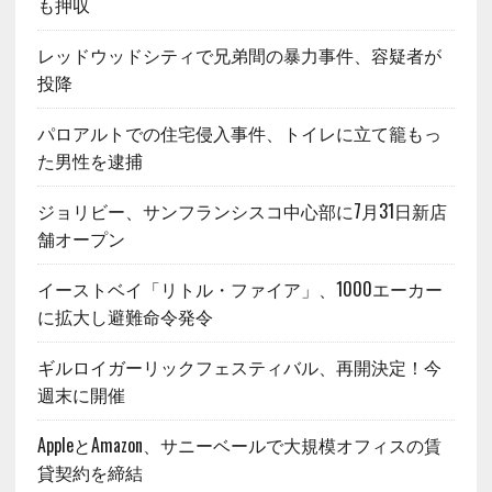
も押収
レッドウッドシティで兄弟間の暴力事件、容疑者が
投降
パロアルトでの住宅侵入事件、トイレに立て籠もっ
た男性を逮捕
ジョリビー、サンフランシスコ中心部に7月31日新店
舗オープン
イーストベイ「リトル・ファイア」、1000エーカー
に拡大し避難命令発令
ギルロイガーリックフェスティバル、再開決定！今
週末に開催
AppleとAmazon、サニーベールで大規模オフィスの賃
貸契約を締結