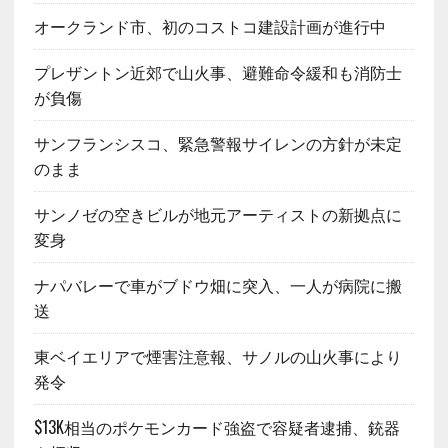
オークランド市、初のコストコ建設計画が進行中
プレザントン近郊で山火事、避難命令緩和も消防士
が負傷
サンフランシスコ、緊急警報サイレンの方針が未定
のまま
サンノゼの空きビルが地元アーティストの新拠点に
変身
ナパバレーで車がブドウ畑に突入、一人が病院に搬
送
東ベイエリアで煙害注意報、サノルの山火事により
発令
$13K相当のポケモンカード強盗で容疑者逮捕、銃器