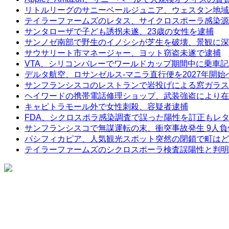
リトルリーグのサニーベールジュニア、ウェスタン地域
テイラーファームズのレタス、サイクロスポーラ感染源
サンタローザで子ども誘拐未遂、23歳の女性を逮捕
サンノゼ南部で野生のイノシシが芝生を破壊、景観に深
サウサリート市マネージャー、ヨット窃盗未遂で逮捕
VTA、シリコンバレーでワールドカップ期間中に乗車
デルタ航空、ロサンゼルス-マニラ直行便を2027年開始
サンフランシスコのレストランで岩投げによる窓ガラス
ヘイワードの携帯電話修理ショップ、武装強盗により在
キャピトラモール外で女性刺殺、容疑者逮捕
FDA、シクロスポラ感染調査で誤った陽性を訂正もレ
サンフランシスコで無謀運転の末、衝突事故発生 9人負
パシフィカピア、人気観光スポット突然の閉鎖で町はど
テイラーファームズのシクロスポーラ検査誤陽性と判明