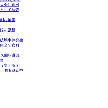
大会に進出
として調査
刻な被害
記録を更新
へ
破壊事件発生
庫全て盗難
タス回収継続
傷
う変わる？
、調査継続中