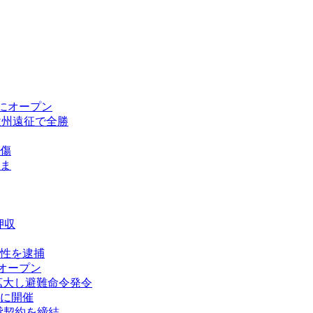
にオープン
欧州遠征で全勝
傷
ま
押収
性を逮捕
オープン
拡大し避難命令発令
に開催
賃貸契約を締結