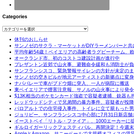
Categories
Categories
休刊のおしらせ
サンノゼのサクラ・マーケットがDIYラーメンバーと共
平均年齢54歳！ベイエリアの高齢者ラグビーチーム、
オークランド市、初のコストコ建設計画が進行中
プレザントン近郊で山火事、避難命令緩和も消防士が負
サンフランシスコ、緊急警報サイレンの方針が未定のま
サンノゼの空きビルが地元アーティストの新拠点に変身
ナパバレーで車がブドウ畑に突入、一人が病院に搬送
東ベイエリアで煙害注意報、サノルの山火事により発令
$13K相当のポケモンカード強盗で容疑者逮捕、銃器も
レッドウッドシティで兄弟間の暴力事件、容疑者が投降
パロアルトでの住宅侵入事件、トイレに立て籠もった男
ジョリビー、サンフランシスコ中心部に7月31日新店舗
イーストベイ「リトル・ファイア」、1000エーカーに
ギルロイガーリックフェスティバル、再開決定！今週末
AppleとAmazon、サニーベールで大規模オフィスの