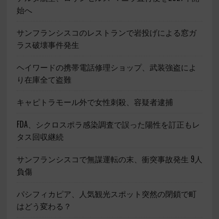
始へ
サンフランシスコのレストランで岩投げによる窓ガ
ラス破壊事件発生
ヘイワードの携帯電話修理ショップ、武装強盗によ
り在庫全て盗難
キャピトラモール外で女性刺殺、容疑者逮捕
FDA、シクロスポラ感染調査で誤った陽性を訂正もレ
タス回収継続
サンフランシスコで無謀運転の末、衝突事故発生 9人
負傷
パシフィカピア、人気観光スポット突然の閉鎖で町
はどう変わる？