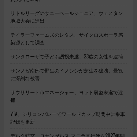
リトルリーグのサニーベールジュニア、ウェスタン
地域大会に進出
テイラーファームズのレタス、サイクロスポーラ感
染源として調査
サンタローザで子ども誘拐未遂、23歳の女性を逮捕
サンノゼ南部で野生のイノシシが芝生を破壊、景観
に深刻な被害
サウサリート市マネージャー、ヨット窃盗未遂で逮
捕
VTA、シリコンバレーでワールドカップ期間中に乗車
記録を更新
デルタ航空、ロサンゼルス-マニラ直行便を2027年開