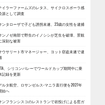
テイラーファームズのレタス、サイクロスポーラ感
染源として調査
サンタローザで子ども誘拐未遂、23歳の女性を逮捕
サンノゼ南部で野生のイノシシが芝生を破壊、景観
に深刻な被害
サウサリート市マネージャー、ヨット窃盗未遂で逮
捕
VTA、シリコンバレーでワールドカップ期間中に乗
車記録を更新
デルタ航空、ロサンゼルス-マニラ直行便を2027年
開始へ
サンフランシスコのレストランで岩投げによる窓ガ