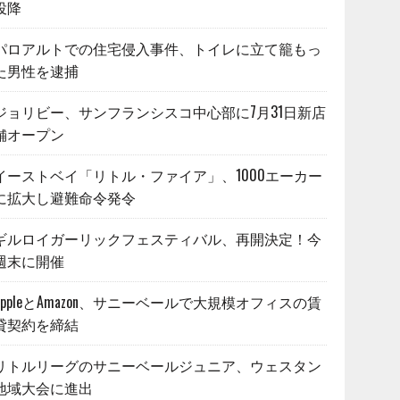
投降
パロアルトでの住宅侵入事件、トイレに立て籠もっ
た男性を逮捕
ジョリビー、サンフランシスコ中心部に7月31日新店
舗オープン
イーストベイ「リトル・ファイア」、1000エーカー
に拡大し避難命令発令
ギルロイガーリックフェスティバル、再開決定！今
週末に開催
AppleとAmazon、サニーベールで大規模オフィスの賃
貸契約を締結
リトルリーグのサニーベールジュニア、ウェスタン
地域大会に進出