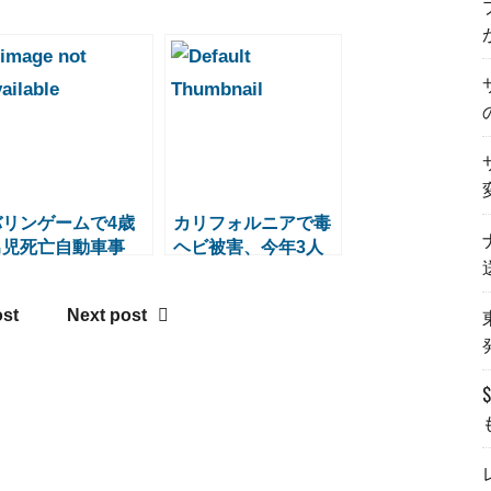
バリンゲームで4歳
カリフォルニアで毒
男児死亡自動車事
ヘビ被害、今年3人
故、連鎖的事故が原
目の死者
因か
ost
Next post