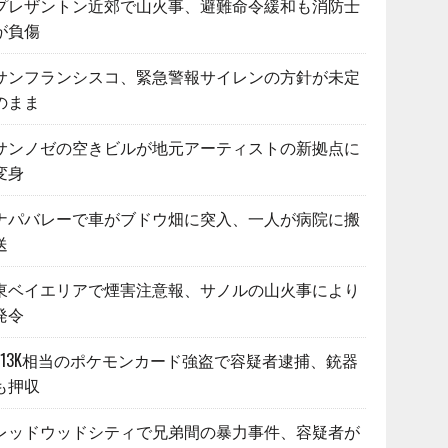
プレザントン近郊で山火事、避難命令緩和も消防士
が負傷
サンフランシスコ、緊急警報サイレンの方針が未定
のまま
サンノゼの空きビルが地元アーティストの新拠点に
変身
ナパバレーで車がブドウ畑に突入、一人が病院に搬
送
東ベイエリアで煙害注意報、サノルの山火事により
発令
$13K相当のポケモンカード強盗で容疑者逮捕、銃器
も押収
レッドウッドシティで兄弟間の暴力事件、容疑者が