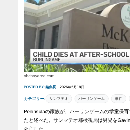
nbcbayarea.com
POSTED BY:
編集長
2026年5月18日
カテゴリー:
サンマテオ
バーリンゲーム
事件
Peninsulaの家族が、バーリンゲームの学童
たと述べた。サンマテオ郡検視局は男児をGavin T
死亡した。