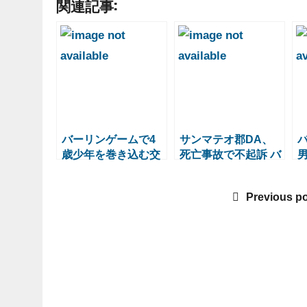
関連記事:
バーリンゲームで4
サンマテオ郡DA、
歳少年を巻き込む交
死亡事故で不起訴 バ
通死亡事故
ーリンゲームの4歳
男児ひき殺し
Previous p