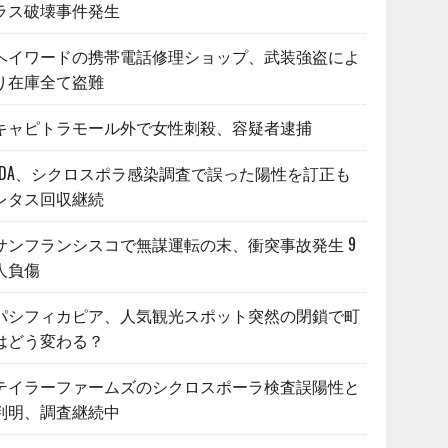
ラス破壊事件発生
ヘイワードの携帯電話修理ショップ、武装強盗によ
り在庫全て盗難
キャピトラモール外で女性刺殺、容疑者逮捕
FDA、シクロスポラ感染調査で誤った陽性を訂正も
レタス回収継続
サンフランシスコで無謀運転の末、衝突事故発生 9
人負傷
パシフィカピア、人気観光スポット突然の閉鎖で町
はどう変わる？
テイラーファームズのシクロスポーラ検査誤陽性と
判明、調査継続中