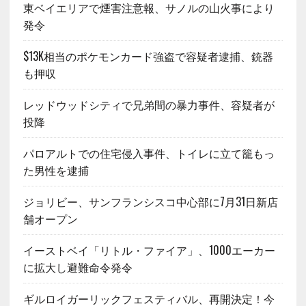
東ベイエリアで煙害注意報、サノルの山火事により
発令
$13K相当のポケモンカード強盗で容疑者逮捕、銃器
も押収
レッドウッドシティで兄弟間の暴力事件、容疑者が
投降
パロアルトでの住宅侵入事件、トイレに立て籠もっ
た男性を逮捕
ジョリビー、サンフランシスコ中心部に7月31日新店
舗オープン
イーストベイ「リトル・ファイア」、1000エーカー
に拡大し避難命令発令
ギルロイガーリックフェスティバル、再開決定！今