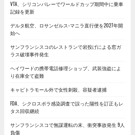
VTA、シリコンバレーでワールドカップ期間中に乗車
記録を更新
デルタ航空、ロサンゼルス-マニラ直行便を2027年開
始へ
サンフランシスコのレストランで岩投げによる窓ガ
ラス破壊事件発生
ヘイワードの携帯電話修理ショップ、武装強盗によ
り在庫全て盗難
キャピトラモール外で女性刺殺、容疑者逮捕
FDA、シクロスポラ感染調査で誤った陽性を訂正もレ
タス回収継続
サンフランシスコで無謀運転の末、衝突事故発生 9人
負傷