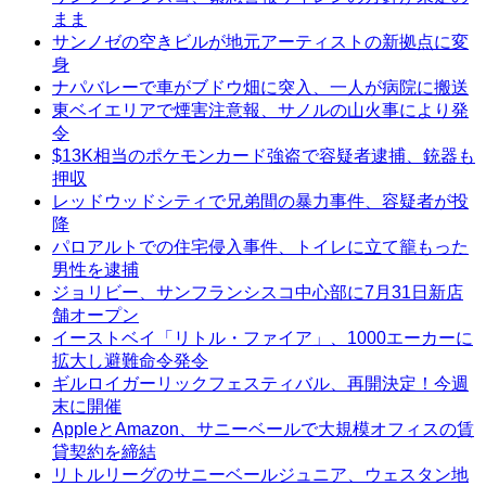
まま
サンノゼの空きビルが地元アーティストの新拠点に変
身
ナパバレーで車がブドウ畑に突入、一人が病院に搬送
東ベイエリアで煙害注意報、サノルの山火事により発
令
$13K相当のポケモンカード強盗で容疑者逮捕、銃器も
押収
レッドウッドシティで兄弟間の暴力事件、容疑者が投
降
パロアルトでの住宅侵入事件、トイレに立て籠もった
男性を逮捕
ジョリビー、サンフランシスコ中心部に7月31日新店
舗オープン
イーストベイ「リトル・ファイア」、1000エーカーに
拡大し避難命令発令
ギルロイガーリックフェスティバル、再開決定！今週
末に開催
AppleとAmazon、サニーベールで大規模オフィスの賃
貸契約を締結
リトルリーグのサニーベールジュニア、ウェスタン地