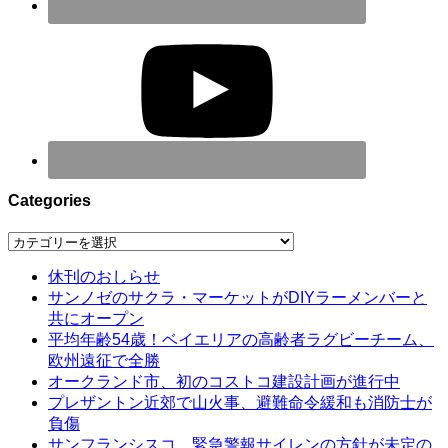
Categories
Categories
休刊のおしらせ
サンノゼのサクラ・マーケットがDIYラーメンバーと
共にオープン
平均年齢54歳！ベイエリアの高齢者ラグビーチーム、
欧州遠征で全勝
オークランド市、初のコストコ建設計画が進行中
プレザントン近郊で山火事、避難命令緩和も消防士が
負傷
サンフランシスコ、緊急警報サイレンの方針が未定の