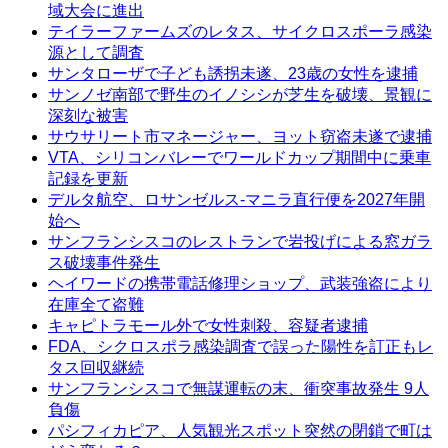
域大会に進出
テイラーファームズのレタス、サイクロスポーラ感染
源として調査
サンタローザで子ども誘拐未遂、23歳の女性を逮捕
サンノゼ南部で野生のイノシシが芝生を破壊、景観に
深刻な被害
サウサリート市マネージャー、ヨット窃盗未遂で逮捕
VTA、シリコンバレーでワールドカップ期間中に乗車
記録を更新
デルタ航空、ロサンゼルス-マニラ直行便を2027年開
始へ
サンフランシスコのレストランで岩投げによる窓ガラ
ス破壊事件発生
ヘイワードの携帯電話修理ショップ、武装強盗により
在庫全て盗難
キャピトラモール外で女性刺殺、容疑者逮捕
FDA、シクロスポラ感染調査で誤った陽性を訂正もレ
タス回収継続
サンフランシスコで無謀運転の末、衝突事故発生 9人
負傷
パシフィカピア、人気観光スポット突然の閉鎖で町は