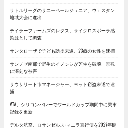
リトルリーグのサニーベールジュニア、ウェスタン
地域大会に進出
テイラーファームズのレタス、サイクロスポーラ感
染源として調査
サンタローザで子ども誘拐未遂、23歳の女性を逮捕
サンノゼ南部で野生のイノシシが芝生を破壊、景観
に深刻な被害
サウサリート市マネージャー、ヨット窃盗未遂で逮
捕
VTA、シリコンバレーでワールドカップ期間中に乗車
記録を更新
デルタ航空、ロサンゼルス-マニラ直行便を2027年開