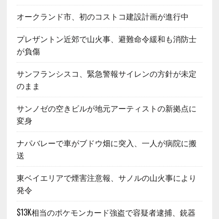
オークランド市、初のコストコ建設計画が進行中
プレザントン近郊で山火事、避難命令緩和も消防士
が負傷
サンフランシスコ、緊急警報サイレンの方針が未定
のまま
サンノゼの空きビルが地元アーティストの新拠点に
変身
ナパバレーで車がブドウ畑に突入、一人が病院に搬
送
東ベイエリアで煙害注意報、サノルの山火事により
発令
$13K相当のポケモンカード強盗で容疑者逮捕、銃器