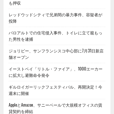
も押収
レッドウッドシティで兄弟間の暴力事件、容疑者が
投降
パロアルトでの住宅侵入事件、トイレに立て籠もっ
た男性を逮捕
ジョリビー、サンフランシスコ中心部に7月31日新店
舗オープン
イーストベイ「リトル・ファイア」、1000エーカー
に拡大し避難命令発令
ギルロイガーリックフェスティバル、再開決定！今
週末に開催
AppleとAmazon、サニーベールで大規模オフィスの賃
貸契約を締結