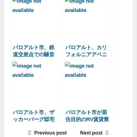
パロアルト市、鉄
パロアルト、カリ
道交差点での騒音
フォルニアアベニ
軽減計画を承認へ
ューとラモナスト
リートの再設計目
標に遅れ
パロアルト市、ザ
パロアルト市が居
ッカーバーグ邸宅
住目的のRV賃貸禁
の拡張に対抗
止条例を施行
Previous post
Next post