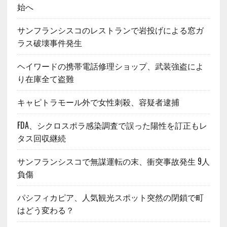
始へ
サンフランシスコのレストランで岩投げによる窓ガ
ラス破壊事件発生
ヘイワードの携帯電話修理ショップ、武装強盗によ
り在庫全て盗難
キャピトラモール外で女性刺殺、容疑者逮捕
FDA、シクロスポラ感染調査で誤った陽性を訂正もレ
タス回収継続
サンフランシスコで無謀運転の末、衝突事故発生 9人
負傷
パシフィカピア、人気観光スポット突然の閉鎖で町
はどう変わる？