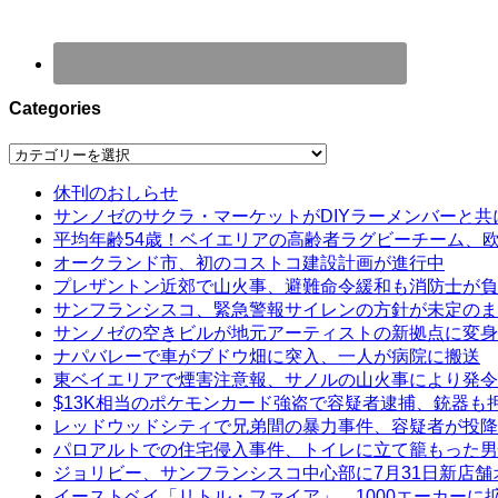
Categories
Categories
休刊のおしらせ
サンノゼのサクラ・マーケットがDIYラーメンバーと共
平均年齢54歳！ベイエリアの高齢者ラグビーチーム、
オークランド市、初のコストコ建設計画が進行中
プレザントン近郊で山火事、避難命令緩和も消防士が負
サンフランシスコ、緊急警報サイレンの方針が未定のま
サンノゼの空きビルが地元アーティストの新拠点に変身
ナパバレーで車がブドウ畑に突入、一人が病院に搬送
東ベイエリアで煙害注意報、サノルの山火事により発令
$13K相当のポケモンカード強盗で容疑者逮捕、銃器も
レッドウッドシティで兄弟間の暴力事件、容疑者が投降
パロアルトでの住宅侵入事件、トイレに立て籠もった男
ジョリビー、サンフランシスコ中心部に7月31日新店舗
イーストベイ「リトル・ファイア」、1000エーカーに