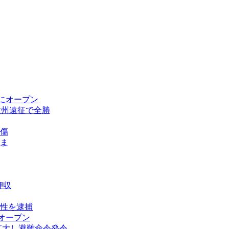
にオープン
欧州遠征で全勝
傷
ま
押収
性を逮捕
オープン
拡大し避難命令発令