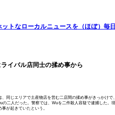
ホットなローカルニュースを（ほぼ）毎
はライバル店同士の揉め事から
同じエリアで土産物店を営む二店間の揉め事がきっかけで、銃を売っ
g Ping Ouの二人だった。警察では、Wuを二件殺人容疑で逮
め事が起きていたという。