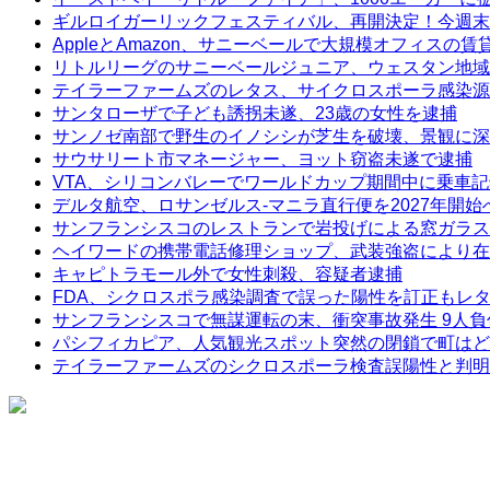
ギルロイガーリックフェスティバル、再開決定！今週末
AppleとAmazon、サニーベールで大規模オフィスの
リトルリーグのサニーベールジュニア、ウェスタン地域
テイラーファームズのレタス、サイクロスポーラ感染源
サンタローザで子ども誘拐未遂、23歳の女性を逮捕
サンノゼ南部で野生のイノシシが芝生を破壊、景観に深
サウサリート市マネージャー、ヨット窃盗未遂で逮捕
VTA、シリコンバレーでワールドカップ期間中に乗車
デルタ航空、ロサンゼルス-マニラ直行便を2027年開始
サンフランシスコのレストランで岩投げによる窓ガラス
ヘイワードの携帯電話修理ショップ、武装強盗により在
キャピトラモール外で女性刺殺、容疑者逮捕
FDA、シクロスポラ感染調査で誤った陽性を訂正もレ
サンフランシスコで無謀運転の末、衝突事故発生 9人負
パシフィカピア、人気観光スポット突然の閉鎖で町はど
テイラーファームズのシクロスポーラ検査誤陽性と判明