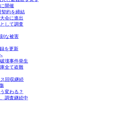
に開催
賃貸契約を締結
大会に進出
として調査
刻な被害
記録を更新
へ
破壊事件発生
庫全て盗難
タス回収継続
傷
う変わる？
、調査継続中