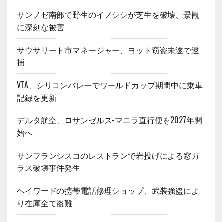
サンノゼ南部で野生のイノシシが芝生を破壊、景観
に深刻な被害
サウサリート市マネージャー、ヨット窃盗未遂で逮
捕
VTA、シリコンバレーでワールドカップ期間中に乗車
記録を更新
デルタ航空、ロサンゼルス-マニラ直行便を2027年開
始へ
サンフランシスコのレストランで岩投げによる窓ガ
ラス破壊事件発生
ヘイワードの携帯電話修理ショップ、武装強盗によ
り在庫全て盗難