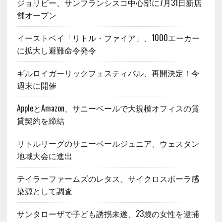
ジョリビー、サンフランシスコ中心部に7月31日新店
舗オープン
イーストベイ「リトル・ファイア」、1000エーカー
に拡大し避難命令発令
ギルロイガーリックフェスティバル、再開決定！今
週末に開催
AppleとAmazon、サニーベールで大規模オフィスの賃
貸契約を締結
リトルリーグのサニーベールジュニア、ウェスタン
地域大会に進出
テイラーファームズのレタス、サイクロスポーラ感
染源として調査
サンタローザで子ども誘拐未遂、23歳の女性を逮捕