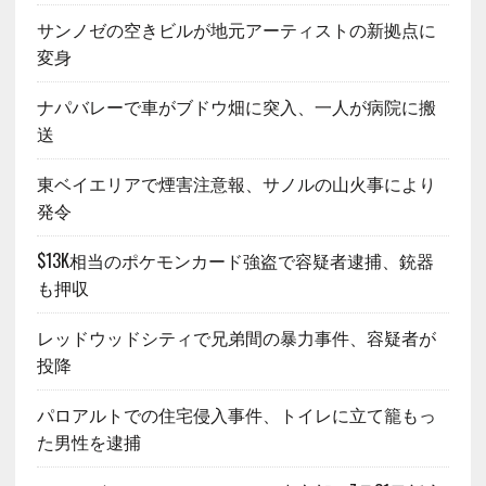
サンノゼの空きビルが地元アーティストの新拠点に
変身
ナパバレーで車がブドウ畑に突入、一人が病院に搬
送
東ベイエリアで煙害注意報、サノルの山火事により
発令
$13K相当のポケモンカード強盗で容疑者逮捕、銃器
も押収
レッドウッドシティで兄弟間の暴力事件、容疑者が
投降
パロアルトでの住宅侵入事件、トイレに立て籠もっ
た男性を逮捕