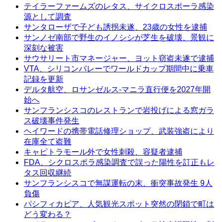
テイラーファームズのレタス、サイクロスポーラ感染
源として調査
サンタローザで子ども誘拐未遂、23歳の女性を逮捕
サンノゼ南部で野生のイノシシが芝生を破壊、景観に
深刻な被害
サウサリート市マネージャー、ヨット窃盗未遂で逮捕
VTA、シリコンバレーでワールドカップ期間中に乗車
記録を更新
デルタ航空、ロサンゼルス-マニラ直行便を2027年開
始へ
サンフランシスコのレストランで岩投げによる窓ガラ
ス破壊事件発生
ヘイワードの携帯電話修理ショップ、武装強盗により
在庫全て盗難
キャピトラモール外で女性刺殺、容疑者逮捕
FDA、シクロスポラ感染調査で誤った陽性を訂正もレ
タス回収継続
サンフランシスコで無謀運転の末、衝突事故発生 9人
負傷
パシフィカピア、人気観光スポット突然の閉鎖で町は
どう変わる？