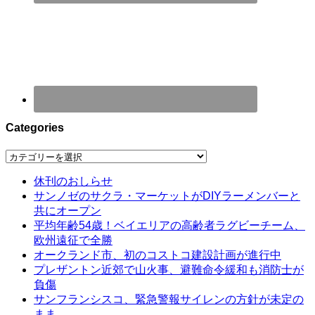
Categories
Categories
休刊のおしらせ
サンノゼのサクラ・マーケットがDIYラーメンバーと
共にオープン
平均年齢54歳！ベイエリアの高齢者ラグビーチーム、
欧州遠征で全勝
オークランド市、初のコストコ建設計画が進行中
プレザントン近郊で山火事、避難命令緩和も消防士が
負傷
サンフランシスコ、緊急警報サイレンの方針が未定の
まま