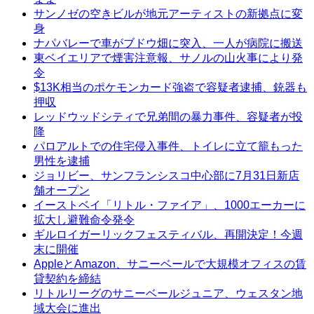
サンノゼの空きビルが地元アーティストの新拠点に変
身
ナパバレーで車がブドウ畑に突入、一人が病院に搬送
東ベイエリアで煙害注意報、サノルの山火事により発
令
$13K相当のポケモンカード強盗で容疑者逮捕、銃器も
押収
レッドウッドシティで兄弟間の暴力事件、容疑者が投
降
パロアルトでの住宅侵入事件、トイレに立て籠もった
男性を逮捕
ジョリビー、サンフランシスコ中心部に7月31日新店
舗オープン
イーストベイ「リトル・ファイア」、1000エーカーに
拡大し避難命令発令
ギルロイガーリックフェスティバル、再開決定！今週
末に開催
AppleとAmazon、サニーベールで大規模オフィスの賃
貸契約を締結
リトルリーグのサニーベールジュニア、ウェスタン地
域大会に進出