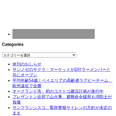
Categories
Categories
休刊のおしらせ
サンノゼのサクラ・マーケットがDIYラーメンバーと
共にオープン
平均年齢54歳！ベイエリアの高齢者ラグビーチーム、
欧州遠征で全勝
オークランド市、初のコストコ建設計画が進行中
プレザントン近郊で山火事、避難命令緩和も消防士が
負傷
サンフランシスコ、緊急警報サイレンの方針が未定の
まま