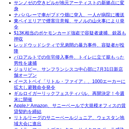
サンノゼの空きビルが地元アーティストの新拠点に変
身
ナパバレーで車がブドウ畑に突入、一人が病院に搬送
東ベイエリアで煙害注意報、サノルの山火事により発
令
$13K相当のポケモンカード強盗で容疑者逮捕、銃器も
押収
レッドウッドシティで兄弟間の暴力事件、容疑者が投
降
パロアルトでの住宅侵入事件、トイレに立て籠もった
男性を逮捕
ジョリビー、サンフランシスコ中心部に7月31日新店
舗オープン
イーストベイ「リトル・ファイア」、1000エーカーに
拡大し避難命令発令
ギルロイガーリックフェスティバル、再開決定！今週
末に開催
AppleとAmazon、サニーベールで大規模オフィスの賃
貸契約を締結
リトルリーグのサニーベールジュニア、ウェスタン地
域大会に進出