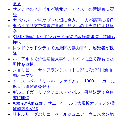
まま
サンノゼの空きビルが地元アーティストの新拠点に変
身
ナパバレーで車がブドウ畑に突入、一人が病院に搬送
東ベイエリアで煙害注意報、サノルの山火事により発
令
$13K相当のポケモンカード強盗で容疑者逮捕、銃器も
押収
レッドウッドシティで兄弟間の暴力事件、容疑者が投
降
パロアルトでの住宅侵入事件、トイレに立て籠もった
男性を逮捕
ジョリビー、サンフランシスコ中心部に7月31日新店
舗オープン
イーストベイ「リトル・ファイア」、1000エーカーに
拡大し避難命令発令
ギルロイガーリックフェスティバル、再開決定！今週
末に開催
AppleとAmazon、サニーベールで大規模オフィスの賃
貸契約を締結
リトルリーグのサニーベールジュニア、ウェスタン地