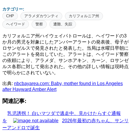
カテゴリー:
CHP
アラメダカウンティ
カリフォルニア州
ヘイワード
警察
遭難、失踪
カリフォルニア州ハイウェイパトロールは、ヘイワードの3
か月の男児を対象にしたアンバーアラートの発表後、母子が
ロサンゼルスで発見されたと発表した。当局は水曜日早朝に
このアラートを発出していた。アラートは、ヘイワード警察
の依頼により、アラメダ、サンホアキン、カーン、ロサンゼ
ルス各郡に対して発出された。その他の詳しい情報は現時点
で明らかにされていない。
出典:
nbcbayarea.com: Baby, mother found in Los Angeles
after Hayward Amber Alert
関連記事:
乳児誘拐！ 白いマツダで逃走中、見かけたらすぐ通報
を
2026年最初の赤ちゃん、サンリ
ーアンドロで誕生