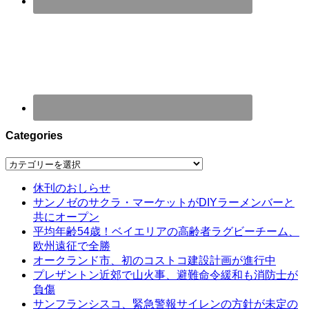
Categories
Categories
休刊のおしらせ
サンノゼのサクラ・マーケットがDIYラーメンバーと
共にオープン
平均年齢54歳！ベイエリアの高齢者ラグビーチーム、
欧州遠征で全勝
オークランド市、初のコストコ建設計画が進行中
プレザントン近郊で山火事、避難命令緩和も消防士が
負傷
サンフランシスコ、緊急警報サイレンの方針が未定の