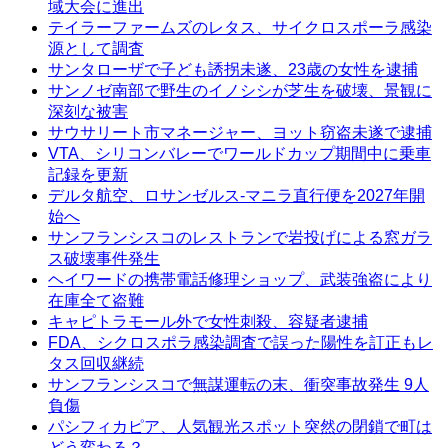
域大会に進出
テイラーファームズのレタス、サイクロスポーラ感染
源として調査
サンタローザで子ども誘拐未遂、23歳の女性を逮捕
サンノゼ南部で野生のイノシシが芝生を破壊、景観に
深刻な被害
サウサリート市マネージャー、ヨット窃盗未遂で逮捕
VTA、シリコンバレーでワールドカップ期間中に乗車
記録を更新
デルタ航空、ロサンゼルス-マニラ直行便を2027年開
始へ
サンフランシスコのレストランで岩投げによる窓ガラ
ス破壊事件発生
ヘイワードの携帯電話修理ショップ、武装強盗により
在庫全て盗難
キャピトラモール外で女性刺殺、容疑者逮捕
FDA、シクロスポラ感染調査で誤った陽性を訂正もレ
タス回収継続
サンフランシスコで無謀運転の末、衝突事故発生 9人
負傷
パシフィカピア、人気観光スポット突然の閉鎖で町は
どう変わる？