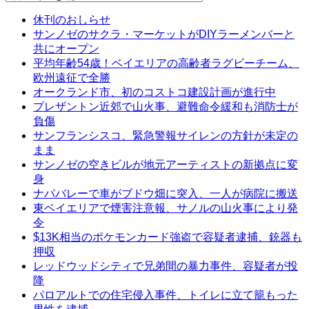
休刊のおしらせ
サンノゼのサクラ・マーケットがDIYラーメンバーと
共にオープン
平均年齢54歳！ベイエリアの高齢者ラグビーチーム、
欧州遠征で全勝
オークランド市、初のコストコ建設計画が進行中
プレザントン近郊で山火事、避難命令緩和も消防士が
負傷
サンフランシスコ、緊急警報サイレンの方針が未定の
まま
サンノゼの空きビルが地元アーティストの新拠点に変
身
ナパバレーで車がブドウ畑に突入、一人が病院に搬送
東ベイエリアで煙害注意報、サノルの山火事により発
令
$13K相当のポケモンカード強盗で容疑者逮捕、銃器も
押収
レッドウッドシティで兄弟間の暴力事件、容疑者が投
降
パロアルトでの住宅侵入事件、トイレに立て籠もった