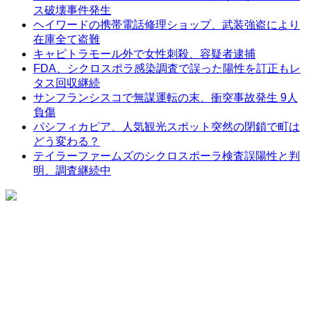
ス破壊事件発生
ヘイワードの携帯電話修理ショップ、武装強盗により
在庫全て盗難
キャピトラモール外で女性刺殺、容疑者逮捕
FDA、シクロスポラ感染調査で誤った陽性を訂正もレ
タス回収継続
サンフランシスコで無謀運転の末、衝突事故発生 9人
負傷
パシフィカピア、人気観光スポット突然の閉鎖で町は
どう変わる？
テイラーファームズのシクロスポーラ検査誤陽性と判
明、調査継続中