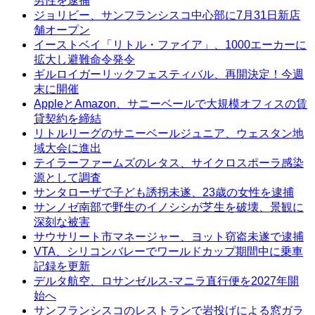
男性を逮捕
ジョリビー、サンフランシスコ中心部に7月31日新店
舗オープン
イーストベイ「リトル・ファイア」、1000エーカーに
拡大し避難命令発令
ギルロイガーリックフェスティバル、再開決定！今週
末に開催
AppleとAmazon、サニーベールで大規模オフィスの賃
貸契約を締結
リトルリーグのサニーベールジュニア、ウェスタン地
域大会に進出
テイラーファームズのレタス、サイクロスポーラ感染
源として調査
サンタローザで子ども誘拐未遂、23歳の女性を逮捕
サンノゼ南部で野生のイノシシが芝生を破壊、景観に
深刻な被害
サウサリート市マネージャー、ヨット窃盗未遂で逮捕
VTA、シリコンバレーでワールドカップ期間中に乗車
記録を更新
デルタ航空、ロサンゼルス-マニラ直行便を2027年開
始へ
サンフランシスコのレストランで岩投げによる窓ガラ