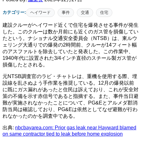
カテゴリー:
ヘイワード
事件
交通
住宅
建設クルーがヘイワード近くで住宅を爆発させる事件が発生
した。このクルーは数か月前にも近くのガス管を損傷してい
たという。ナショナル交通安全委員会（NTSB）は、東ルウ
ェリング大通りでの爆発の2時間前、クルーが14フィート幅
のアスファルトを除去していたと発表した。この作業中、
1940年代に設置された3/4インチ直径のスチール製ガス管が
損傷したとされる。
元NTSB調査官のラビ・チャトレは、重機を使用する際、埋
設線を乱さぬよう手作業を推奨している。12月の爆発以前
に既にガス漏れがあったと住民は訴えており、これが安全対
策の不備を示す赤信号であると指摘する。また、事件当日避
難が実施されなかったことについて、PG&Eとアルメダ郡消
防当局は確認しており、PG&Eは依然としてなぜ避難が行わ
れなかったのかを調査中である。
出典:
nbcbayarea.com: Prior gas leak near Hayward blamed
on same contractor tied to leak before home explosion