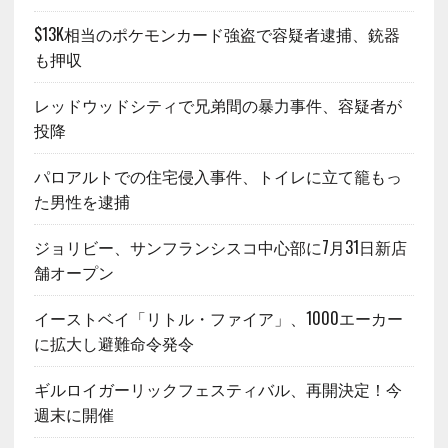
$13K相当のポケモンカード強盗で容疑者逮捕、銃器
も押収
レッドウッドシティで兄弟間の暴力事件、容疑者が
投降
パロアルトでの住宅侵入事件、トイレに立て籠もっ
た男性を逮捕
ジョリビー、サンフランシスコ中心部に7月31日新店
舗オープン
イーストベイ「リトル・ファイア」、1000エーカー
に拡大し避難命令発令
ギルロイガーリックフェスティバル、再開決定！今
週末に開催