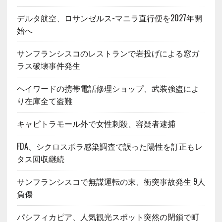
デルタ航空、ロサンゼルス-マニラ直行便を2027年開
始へ
サンフランシスコのレストランで岩投げによる窓ガ
ラス破壊事件発生
ヘイワードの携帯電話修理ショップ、武装強盗によ
り在庫全て盗難
キャピトラモール外で女性刺殺、容疑者逮捕
FDA、シクロスポラ感染調査で誤った陽性を訂正もレ
タス回収継続
サンフランシスコで無謀運転の末、衝突事故発生 9人
負傷
パシフィカピア、人気観光スポット突然の閉鎖で町