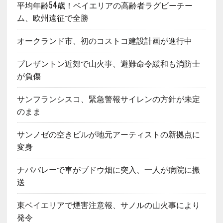
平均年齢54歳！ベイエリアの高齢者ラグビーチー
ム、欧州遠征で全勝
オークランド市、初のコストコ建設計画が進行中
プレザントン近郊で山火事、避難命令緩和も消防士
が負傷
サンフランシスコ、緊急警報サイレンの方針が未定
のまま
サンノゼの空きビルが地元アーティストの新拠点に
変身
ナパバレーで車がブドウ畑に突入、一人が病院に搬
送
東ベイエリアで煙害注意報、サノルの山火事により
発令