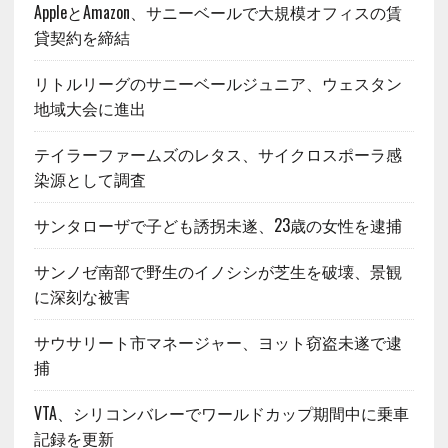
AppleとAmazon、サニーベールで大規模オフィスの賃
貸契約を締結
リトルリーグのサニーベールジュニア、ウェスタン
地域大会に進出
テイラーファームズのレタス、サイクロスポーラ感
染源として調査
サンタローザで子ども誘拐未遂、23歳の女性を逮捕
サンノゼ南部で野生のイノシシが芝生を破壊、景観
に深刻な被害
サウサリート市マネージャー、ヨット窃盗未遂で逮
捕
VTA、シリコンバレーでワールドカップ期間中に乗車
記録を更新