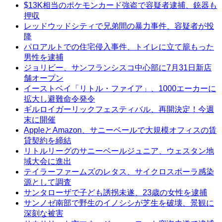
$13K相当のポケモンカード強盗で容疑者逮捕、銃器も
押収
レッドウッドシティで兄弟間の暴力事件、容疑者が投
降
パロアルトでの住宅侵入事件、トイレに立て籠もった
男性を逮捕
ジョリビー、サンフランシスコ中心部に7月31日新店
舗オープン
イーストベイ「リトル・ファイア」、1000エーカーに
拡大し避難命令発令
ギルロイガーリックフェスティバル、再開決定！今週
末に開催
AppleとAmazon、サニーベールで大規模オフィスの賃
貸契約を締結
リトルリーグのサニーベールジュニア、ウェスタン地
域大会に進出
テイラーファームズのレタス、サイクロスポーラ感染
源として調査
サンタローザで子ども誘拐未遂、23歳の女性を逮捕
サンノゼ南部で野生のイノシシが芝生を破壊、景観に
深刻な被害