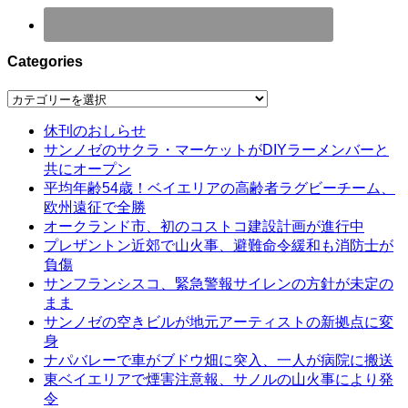
Categories
Categories
休刊のおしらせ
サンノゼのサクラ・マーケットがDIYラーメンバーと
共にオープン
平均年齢54歳！ベイエリアの高齢者ラグビーチーム、
欧州遠征で全勝
オークランド市、初のコストコ建設計画が進行中
プレザントン近郊で山火事、避難命令緩和も消防士が
負傷
サンフランシスコ、緊急警報サイレンの方針が未定の
まま
サンノゼの空きビルが地元アーティストの新拠点に変
身
ナパバレーで車がブドウ畑に突入、一人が病院に搬送
東ベイエリアで煙害注意報、サノルの山火事により発
令