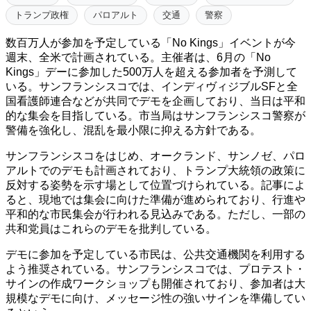
トランプ政権
パロアルト
交通
警察
数百万人が参加を予定している「No Kings」イベントが今
週末、全米で計画されている。主催者は、6月の「No
Kings」デーに参加した500万人を超える参加者を予測して
いる。サンフランシスコでは、インディヴィジブルSFと全
国看護師連合などが共同でデモを企画しており、当日は平和
的な集会を目指している。市当局はサンフランシスコ警察が
警備を強化し、混乱を最小限に抑える方針である。
サンフランシスコをはじめ、オークランド、サンノゼ、パロ
アルトでのデモも計画されており、トランプ大統領の政策に
反対する姿勢を示す場として位置づけられている。記事によ
ると、現地では集会に向けた準備が進められており、行進や
平和的な市民集会が行われる見込みである。ただし、一部の
共和党員はこれらのデモを批判している。
デモに参加を予定している市民は、公共交通機関を利用する
よう推奨されている。サンフランシスコでは、プロテスト・
サインの作成ワークショップも開催されており、参加者は大
規模なデモに向け、メッセージ性の強いサインを準備してい