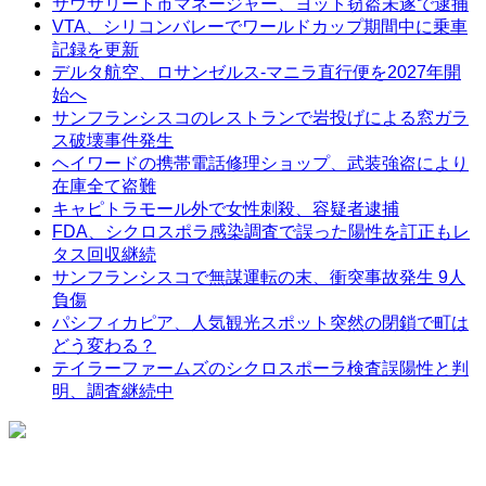
サウサリート市マネージャー、ヨット窃盗未遂で逮捕
VTA、シリコンバレーでワールドカップ期間中に乗車
記録を更新
デルタ航空、ロサンゼルス-マニラ直行便を2027年開
始へ
サンフランシスコのレストランで岩投げによる窓ガラ
ス破壊事件発生
ヘイワードの携帯電話修理ショップ、武装強盗により
在庫全て盗難
キャピトラモール外で女性刺殺、容疑者逮捕
FDA、シクロスポラ感染調査で誤った陽性を訂正もレ
タス回収継続
サンフランシスコで無謀運転の末、衝突事故発生 9人
負傷
パシフィカピア、人気観光スポット突然の閉鎖で町は
どう変わる？
テイラーファームズのシクロスポーラ検査誤陽性と判
明、調査継続中