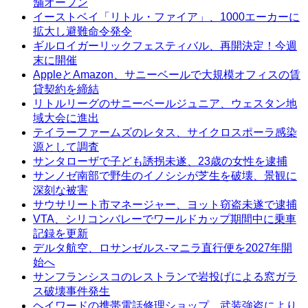
舗オープン
イーストベイ「リトル・ファイア」、1000エーカーに
拡大し避難命令発令
ギルロイガーリックフェスティバル、再開決定！今週
末に開催
AppleとAmazon、サニーベールで大規模オフィスの賃
貸契約を締結
リトルリーグのサニーベールジュニア、ウェスタン地
域大会に進出
テイラーファームズのレタス、サイクロスポーラ感染
源として調査
サンタローザで子ども誘拐未遂、23歳の女性を逮捕
サンノゼ南部で野生のイノシシが芝生を破壊、景観に
深刻な被害
サウサリート市マネージャー、ヨット窃盗未遂で逮捕
VTA、シリコンバレーでワールドカップ期間中に乗車
記録を更新
デルタ航空、ロサンゼルス-マニラ直行便を2027年開
始へ
サンフランシスコのレストランで岩投げによる窓ガラ
ス破壊事件発生
ヘイワードの携帯電話修理ショップ、武装強盗により