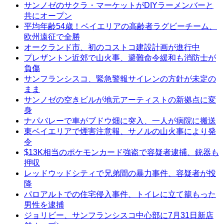
サンノゼのサクラ・マーケットがDIYラーメンバーと
共にオープン
平均年齢54歳！ベイエリアの高齢者ラグビーチーム、
欧州遠征で全勝
オークランド市、初のコストコ建設計画が進行中
プレザントン近郊で山火事、避難命令緩和も消防士が
負傷
サンフランシスコ、緊急警報サイレンの方針が未定の
まま
サンノゼの空きビルが地元アーティストの新拠点に変
身
ナパバレーで車がブドウ畑に突入、一人が病院に搬送
東ベイエリアで煙害注意報、サノルの山火事により発
令
$13K相当のポケモンカード強盗で容疑者逮捕、銃器も
押収
レッドウッドシティで兄弟間の暴力事件、容疑者が投
降
パロアルトでの住宅侵入事件、トイレに立て籠もった
男性を逮捕
ジョリビー、サンフランシスコ中心部に7月31日新店