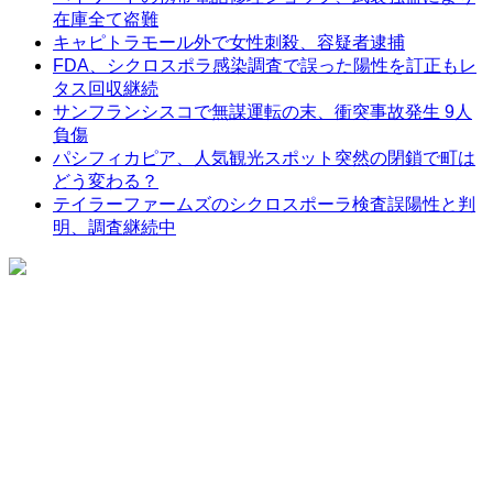
在庫全て盗難
キャピトラモール外で女性刺殺、容疑者逮捕
FDA、シクロスポラ感染調査で誤った陽性を訂正もレ
タス回収継続
サンフランシスコで無謀運転の末、衝突事故発生 9人
負傷
パシフィカピア、人気観光スポット突然の閉鎖で町は
どう変わる？
テイラーファームズのシクロスポーラ検査誤陽性と判
明、調査継続中