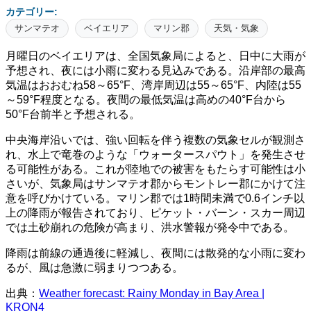
カテゴリー:
サンマテオ
ベイエリア
マリン郡
天気・気象
月曜日のベイエリアは、全国気象局によると、日中に大雨が
予想され、夜には小雨に変わる見込みである。沿岸部の最高
気温はおおむね58～65°F、湾岸周辺は55～65°F、内陸は55
～59°F程度となる。夜間の最低気温は高めの40°F台から
50°F台前半と予想される。
中央海岸沿いでは、強い回転を伴う複数の気象セルが観測さ
れ、水上で竜巻のような「ウォータースパウト」を発生させ
る可能性がある。これが陸地での被害をもたらす可能性は小
さいが、気象局はサンマテオ郡からモントレー郡にかけて注
意を呼びかけている。マリン郡では1時間未満で0.6インチ以
上の降雨が報告されており、ピケット・バーン・スカー周辺
では土砂崩れの危険が高まり、洪水警報が発令中である。
降雨は前線の通過後に軽減し、夜間には散発的な小雨に変わ
るが、風は急激に弱まりつつある。
出典：
Weather forecast: Rainy Monday in Bay Area |
KRON4