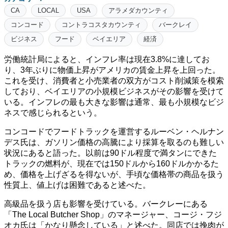
CA
LOCAL
USA
アラメダカウンティ
コンコード
コントラコスタカウンティ
バークレイ
ビジネス
フード
ベイエリア
経済
労働統計局によると、インフレ率は現在3.8%に達してお
り、3年ぶりに物価上昇がアメリカの賃金上昇を上回った。
これを受け、消費者と小売業者の双方がコスト削減策を模索
しており、ベイエリアの小規模ビジネスがその影響を受けて
いる。インフレの最も大きな影響は通常、最も小規模なビジ
ネスで感じられるという。
コンコードでフードトラックを運営するルーベン・ヘルナン
デス氏は、ガソリン価格の高騰により採算を取るのも難しい
状況にあると語った。以前は90ドル程度で満タンにできた
トラックの燃料が、現在では150ドルから160ドルかかるた
め、価格を上げざるを得ないが、手頃な価格帯の商品を扱う
性質上、値上げは困難であると述べた。
高級品を扱う店も影響を受けている。バークレーにある
「The Local Butcher Shop」のマネージャー、コージ・フジ
オカ氏は「かなり懸念している」と述べた。同店では挽肉が