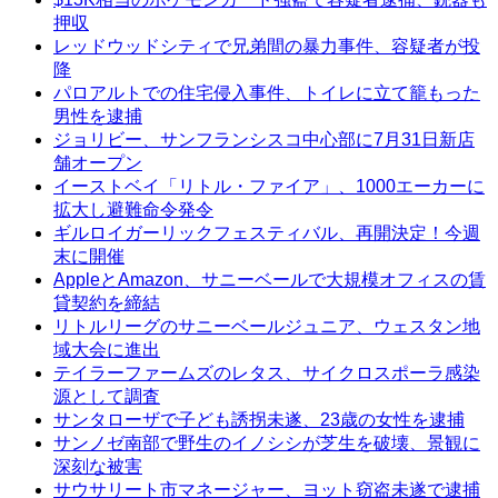
押収
レッドウッドシティで兄弟間の暴力事件、容疑者が投
降
パロアルトでの住宅侵入事件、トイレに立て籠もった
男性を逮捕
ジョリビー、サンフランシスコ中心部に7月31日新店
舗オープン
イーストベイ「リトル・ファイア」、1000エーカーに
拡大し避難命令発令
ギルロイガーリックフェスティバル、再開決定！今週
末に開催
AppleとAmazon、サニーベールで大規模オフィスの賃
貸契約を締結
リトルリーグのサニーベールジュニア、ウェスタン地
域大会に進出
テイラーファームズのレタス、サイクロスポーラ感染
源として調査
サンタローザで子ども誘拐未遂、23歳の女性を逮捕
サンノゼ南部で野生のイノシシが芝生を破壊、景観に
深刻な被害
サウサリート市マネージャー、ヨット窃盗未遂で逮捕