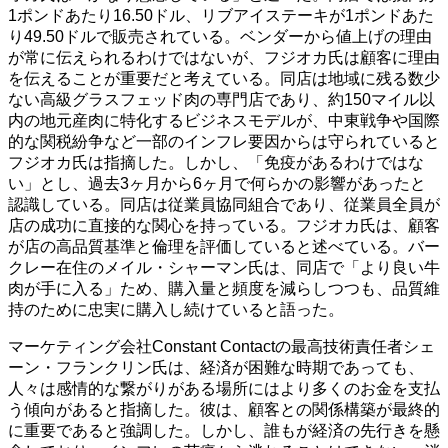
1ポンドあたり16.50ドル、リブアイステーキが1ポンドあた
り49.50ドルで販売されている。ベンダーから値上げの理由
が常に伝えられるわけではないが、フジオカ氏は顧客に理由
を伝えることが重要だと考えている。同店は地域に残る数少
ない高級グラスフェッド肉の専門店であり、約150マイル以
内の地元産肉に特化するビジネスモデルが、中東戦争や国際
的な関税紛争など一部のインフレ要因からは守られていると
フジオカ氏は指摘した。しかし、「免疫があるわけではな
い」とし、過去3ヶ月から6ヶ月で何らかの影響があったと
認識している。同店は従業員協同組合であり、従業員全員が
店の成功に直接的な関心を持っている。フジオカ氏は、顧客
が店の高品質基準と倫理を評価していると述べている。バー
クレー在住のメイル・シャーマン氏は、同店で「より良い牛
肉が手に入る」ため、購入量と頻度を減らしつつも、品質維
持のために忠実に購入し続けていると語った。
マーケティング会社Constant Contactの最高技術責任者シェ
ーン・フランクリン氏は、経済が困難な時期であっても、
人々は感情的な繋がりがある場所にはより多くのお金を支払
う傾向があると指摘した。彼は、顧客との関係構築が最終的
に重要であると強調した。しかし、誰もが経済の先行きを懸