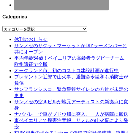
Categories
Categories
休刊のおしらせ
サンノゼのサクラ・マーケットがDIYラーメンバーと
共にオープン
平均年齢54歳！ベイエリアの高齢者ラグビーチーム、
欧州遠征で全勝
オークランド市、初のコストコ建設計画が進行中
プレザントン近郊で山火事、避難命令緩和も消防士が
負傷
サンフランシスコ、緊急警報サイレンの方針が未定の
まま
サンノゼの空きビルが地元アーティストの新拠点に変
身
ナパバレーで車がブドウ畑に突入、一人が病院に搬送
東ベイエリアで煙害注意報、サノルの山火事により発
令
$13K相当のポケモンカード強盗で容疑者逮捕、銃器も