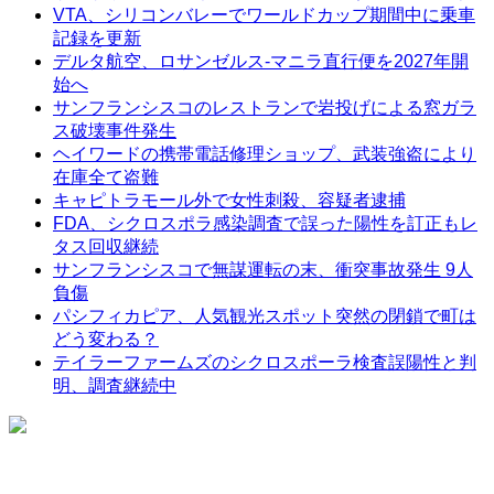
VTA、シリコンバレーでワールドカップ期間中に乗車
記録を更新
デルタ航空、ロサンゼルス-マニラ直行便を2027年開
始へ
サンフランシスコのレストランで岩投げによる窓ガラ
ス破壊事件発生
ヘイワードの携帯電話修理ショップ、武装強盗により
在庫全て盗難
キャピトラモール外で女性刺殺、容疑者逮捕
FDA、シクロスポラ感染調査で誤った陽性を訂正もレ
タス回収継続
サンフランシスコで無謀運転の末、衝突事故発生 9人
負傷
パシフィカピア、人気観光スポット突然の閉鎖で町は
どう変わる？
テイラーファームズのシクロスポーラ検査誤陽性と判
明、調査継続中