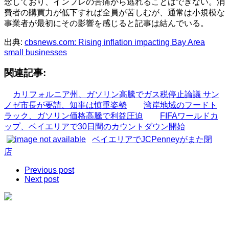
念しており、インフレの苦痛から逃れることはできない。消
費者の購買力が低下すれば全員が苦しむが、通常は小規模な
事業者が最初にその影響を感じると記事は結んでいる。
出典:
cbsnews.com: Rising inflation impacting Bay Area
small businesses
関連記事:
カリフォルニア州、ガソリン高騰でガス税停止論議 サン
ノゼ市長が要請、知事は慎重姿勢
湾岸地域のフードト
ラック、ガソリン価格高騰で利益圧迫
FIFAワールドカ
ップ、ベイエリアで30日間のカウントダウン開始
ベイエリアでJCPenneyがまた閉
店
Previous post
Next post