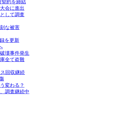
賃貸契約を締結
大会に進出
として調査
刻な被害
記録を更新
へ
破壊事件発生
庫全て盗難
タス回収継続
傷
う変わる？
、調査継続中