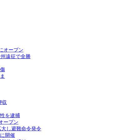
にオープン
欧州遠征で全勝
傷
ま
押収
性を逮捕
オープン
拡大し避難命令発令
に開催