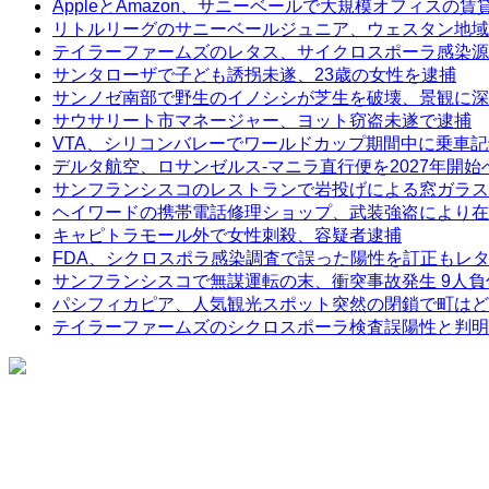
AppleとAmazon、サニーベールで大規模オフィスの
リトルリーグのサニーベールジュニア、ウェスタン地域
テイラーファームズのレタス、サイクロスポーラ感染源
サンタローザで子ども誘拐未遂、23歳の女性を逮捕
サンノゼ南部で野生のイノシシが芝生を破壊、景観に深
サウサリート市マネージャー、ヨット窃盗未遂で逮捕
VTA、シリコンバレーでワールドカップ期間中に乗車
デルタ航空、ロサンゼルス-マニラ直行便を2027年開始
サンフランシスコのレストランで岩投げによる窓ガラス
ヘイワードの携帯電話修理ショップ、武装強盗により在
キャピトラモール外で女性刺殺、容疑者逮捕
FDA、シクロスポラ感染調査で誤った陽性を訂正もレ
サンフランシスコで無謀運転の末、衝突事故発生 9人負
パシフィカピア、人気観光スポット突然の閉鎖で町はど
テイラーファームズのシクロスポーラ検査誤陽性と判明