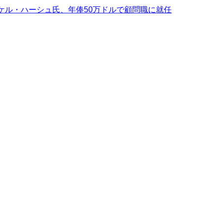
ケル・ハーシュ氏、年俸50万ドルで顧問職に就任