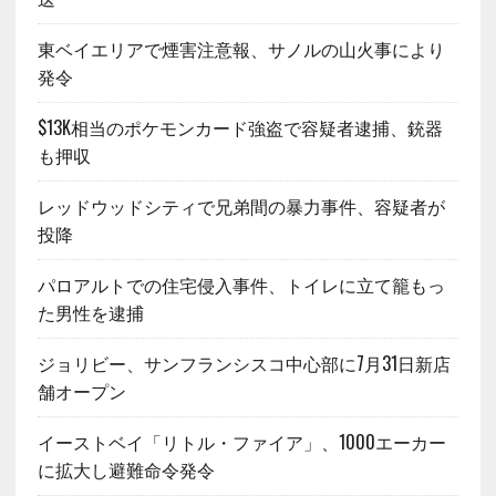
東ベイエリアで煙害注意報、サノルの山火事により
発令
$13K相当のポケモンカード強盗で容疑者逮捕、銃器
も押収
レッドウッドシティで兄弟間の暴力事件、容疑者が
投降
パロアルトでの住宅侵入事件、トイレに立て籠もっ
た男性を逮捕
ジョリビー、サンフランシスコ中心部に7月31日新店
舗オープン
イーストベイ「リトル・ファイア」、1000エーカー
に拡大し避難命令発令