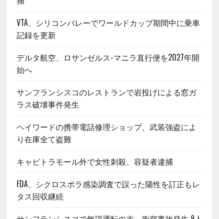
捕
VTA、シリコンバレーでワールドカップ期間中に乗車
記録を更新
デルタ航空、ロサンゼルス-マニラ直行便を2027年開
始へ
サンフランシスコのレストランで岩投げによる窓ガ
ラス破壊事件発生
ヘイワードの携帯電話修理ショップ、武装強盗によ
り在庫全て盗難
キャピトラモール外で女性刺殺、容疑者逮捕
FDA、シクロスポラ感染調査で誤った陽性を訂正もレ
タス回収継続
サンフランシスコで無謀運転の末、衝突事故発生 9人