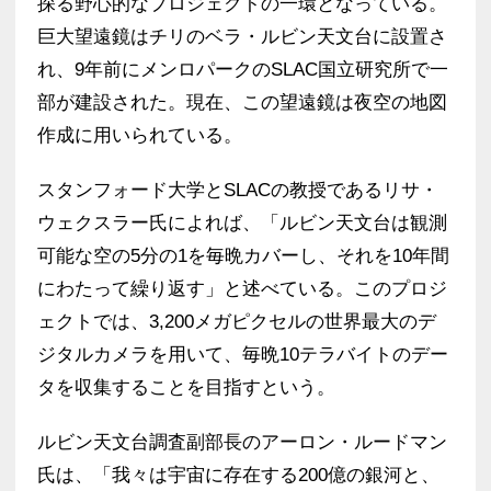
探る野心的なプロジェクトの一環となっている。
巨大望遠鏡はチリのベラ・ルビン天文台に設置さ
れ、9年前にメンロパークのSLAC国立研究所で一
部が建設された。現在、この望遠鏡は夜空の地図
作成に用いられている。
スタンフォード大学とSLACの教授であるリサ・
ウェクスラー氏によれば、「ルビン天文台は観測
可能な空の5分の1を毎晩カバーし、それを10年間
にわたって繰り返す」と述べている。このプロジ
ェクトでは、3,200メガピクセルの世界最大のデ
ジタルカメラを用いて、毎晩10テラバイトのデー
タを収集することを目指すという。
ルビン天文台調査副部長のアーロン・ルードマン
氏は、「我々は宇宙に存在する200億の銀河と、