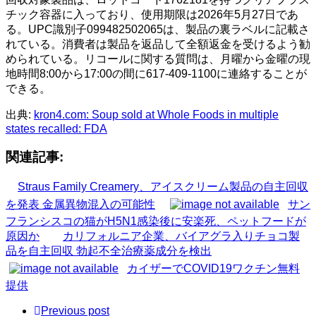
チック容器に入っており、使用期限は2026年5月27日であ
る。UPC識別子099482502065は、製品の裏ラベルに記載さ
れている。消費者は製品を返品して全額返金を受けるよう勧
められている。リコールに関する質問は、月曜から金曜の現
地時間8:00から17:00の間に617-409-1100に連絡することが
できる。
出典:
kron4.com: Soup sold at Whole Foods in multiple
states recalled: FDA
関連記事:
Straus Family Creamery、アイスクリーム製品の自主回収
を発表 金属異物混入の可能性
サン
フランシスコの猫がH5N1感染後に安楽死、ペットフードが
原因か
カリフォルニア企業、バイアグラ入りチョコ製
品を自主回収 勃起不全治療薬成分を検出
カイザーでCOVID19ワクチン無料
提供
Previous post