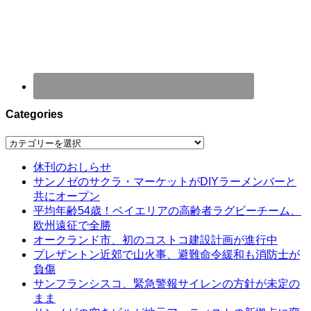
Categories
Categories
休刊のおしらせ
サンノゼのサクラ・マーケットがDIYラーメンバーと
共にオープン
平均年齢54歳！ベイエリアの高齢者ラグビーチーム、
欧州遠征で全勝
オークランド市、初のコストコ建設計画が進行中
プレザントン近郊で山火事、避難命令緩和も消防士が
負傷
サンフランシスコ、緊急警報サイレンの方針が未定の
まま