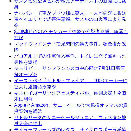
サンノゼの空きビルが地元アーティストの新拠点に変
身
ナパバレーで車がブドウ畑に突入、一人が病院に搬送
東ベイエリアで煙害注意報、サノルの山火事により発
令
$13K相当のポケモンカード強盗で容疑者逮捕、銃器も
押収
レッドウッドシティで兄弟間の暴力事件、容疑者が投
降
パロアルトでの住宅侵入事件、トイレに立て籠もった
男性を逮捕
ジョリビー、サンフランシスコ中心部に7月31日新店
舗オープン
イーストベイ「リトル・ファイア」、1000エーカーに
拡大し避難命令発令
ギルロイガーリックフェスティバル、再開決定！今週
末に開催
AppleとAmazon、サニーベールで大規模オフィスの賃
貸契約を締結
リトルリーグのサニーベールジュニア、ウェスタン地
域大会に進出
テイラーファームズのレタス、サイクロスポーラ感染