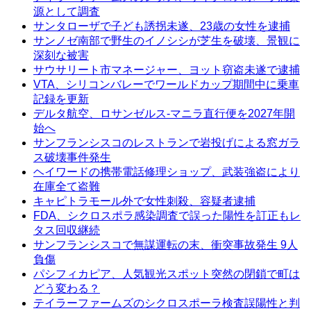
源として調査
サンタローザで子ども誘拐未遂、23歳の女性を逮捕
サンノゼ南部で野生のイノシシが芝生を破壊、景観に
深刻な被害
サウサリート市マネージャー、ヨット窃盗未遂で逮捕
VTA、シリコンバレーでワールドカップ期間中に乗車
記録を更新
デルタ航空、ロサンゼルス-マニラ直行便を2027年開
始へ
サンフランシスコのレストランで岩投げによる窓ガラ
ス破壊事件発生
ヘイワードの携帯電話修理ショップ、武装強盗により
在庫全て盗難
キャピトラモール外で女性刺殺、容疑者逮捕
FDA、シクロスポラ感染調査で誤った陽性を訂正もレ
タス回収継続
サンフランシスコで無謀運転の末、衝突事故発生 9人
負傷
パシフィカピア、人気観光スポット突然の閉鎖で町は
どう変わる？
テイラーファームズのシクロスポーラ検査誤陽性と判