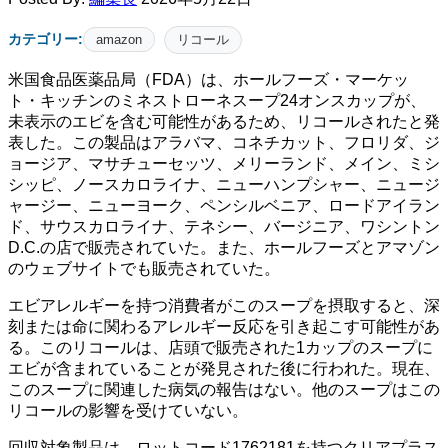
カテゴリー:
amazon
リコール
米国食品医薬品局（FDA）は、ホールフーズ・マーケッ
ト・キッチンのミネストローネスープ24オンスカップが、
未表示のエビを含む可能性があるため、リコールされたと発
表した。この製品はアラバマ、コネチカット、フロリダ、ジ
ョージア、マサチューセッツ、メリーランド、メイン、ミシ
シッピ、ノースカロライナ、ニューハンプシャー、ニュージ
ャージー、ニューヨーク、ペンシルベニア、ロードアイラン
ド、サウスカロライナ、テネシー、バージニア、ワシントン
D.C.の店で販売されていた。また、ホールフーズとアマゾン
のウェブサイトでも販売されていた。
エビアレルギーを持つ消費者がこのスープを摂取すると、深
刻または命に関わるアレルギー反応を引き起こす可能性があ
る。このリコールは、店頭で販売された1カップのスープに
エビが含まれていることが発見された後に行われた。現在、
このスープに関連した病気の報告はない。他のスープはこの
リコールの影響を受けていない。
回収対象製品は、ロットコード1762181を持つクリアプラス