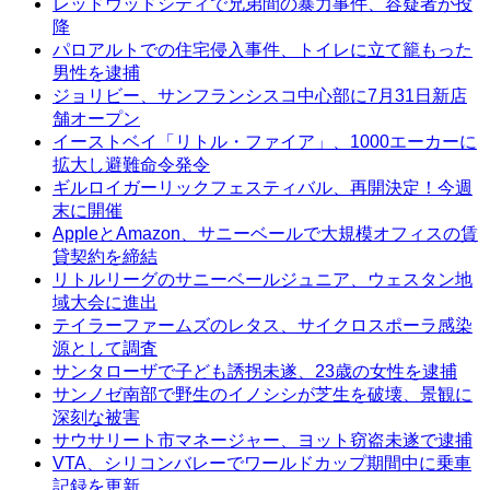
レッドウッドシティで兄弟間の暴力事件、容疑者が投
降
パロアルトでの住宅侵入事件、トイレに立て籠もった
男性を逮捕
ジョリビー、サンフランシスコ中心部に7月31日新店
舗オープン
イーストベイ「リトル・ファイア」、1000エーカーに
拡大し避難命令発令
ギルロイガーリックフェスティバル、再開決定！今週
末に開催
AppleとAmazon、サニーベールで大規模オフィスの賃
貸契約を締結
リトルリーグのサニーベールジュニア、ウェスタン地
域大会に進出
テイラーファームズのレタス、サイクロスポーラ感染
源として調査
サンタローザで子ども誘拐未遂、23歳の女性を逮捕
サンノゼ南部で野生のイノシシが芝生を破壊、景観に
深刻な被害
サウサリート市マネージャー、ヨット窃盗未遂で逮捕
VTA、シリコンバレーでワールドカップ期間中に乗車
記録を更新