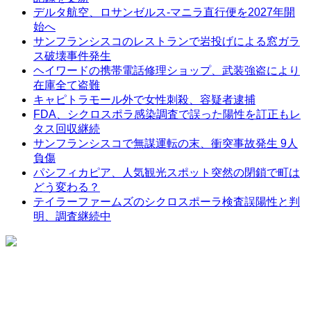
デルタ航空、ロサンゼルス-マニラ直行便を2027年開
始へ
サンフランシスコのレストランで岩投げによる窓ガラ
ス破壊事件発生
ヘイワードの携帯電話修理ショップ、武装強盗により
在庫全て盗難
キャピトラモール外で女性刺殺、容疑者逮捕
FDA、シクロスポラ感染調査で誤った陽性を訂正もレ
タス回収継続
サンフランシスコで無謀運転の末、衝突事故発生 9人
負傷
パシフィカピア、人気観光スポット突然の閉鎖で町は
どう変わる？
テイラーファームズのシクロスポーラ検査誤陽性と判
明、調査継続中