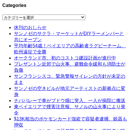
Categories
Categories
休刊のおしらせ
サンノゼのサクラ・マーケットがDIYラーメンバーと
共にオープン
平均年齢54歳！ベイエリアの高齢者ラグビーチーム、
欧州遠征で全勝
オークランド市、初のコストコ建設計画が進行中
プレザントン近郊で山火事、避難命令緩和も消防士が
負傷
サンフランシスコ、緊急警報サイレンの方針が未定の
まま
サンノゼの空きビルが地元アーティストの新拠点に変
身
ナパバレーで車がブドウ畑に突入、一人が病院に搬送
東ベイエリアで煙害注意報、サノルの山火事により発
令
$13K相当のポケモンカード強盗で容疑者逮捕、銃器も
押収