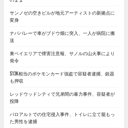
サンノゼの空きビルが地元アーティストの新拠点に
変身
ナパバレーで車がブドウ畑に突入、一人が病院に搬
送
東ベイエリアで煙害注意報、サノルの山火事により
発令
$13K相当のポケモンカード強盗で容疑者逮捕、銃器
も押収
レッドウッドシティで兄弟間の暴力事件、容疑者が
投降
パロアルトでの住宅侵入事件、トイレに立て籠もっ
た男性を逮捕