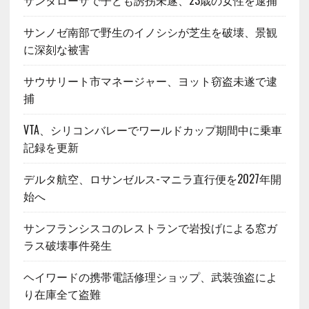
サンタローザで子ども誘拐未遂、23歳の女性を逮捕
サンノゼ南部で野生のイノシシが芝生を破壊、景観
に深刻な被害
サウサリート市マネージャー、ヨット窃盗未遂で逮
捕
VTA、シリコンバレーでワールドカップ期間中に乗車
記録を更新
デルタ航空、ロサンゼルス-マニラ直行便を2027年開
始へ
サンフランシスコのレストランで岩投げによる窓ガ
ラス破壊事件発生
ヘイワードの携帯電話修理ショップ、武装強盗によ
り在庫全て盗難