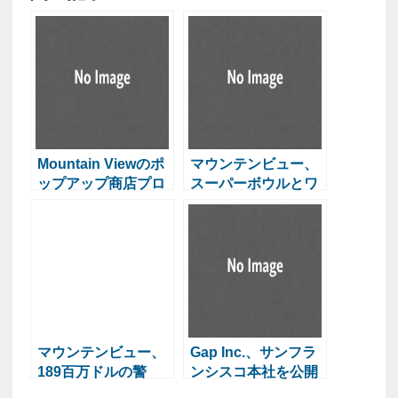
Mountain Viewのポ
マウンテンビュー、
ップアップ商店プロ
スーパーボウルとワ
ジェクト、空き店を
ールドカップイベン
活用
トに29万5000ドルを
割り当て
マウンテンビュー、
Gap Inc.、サンフラ
189百万ドルの警
ンシスコ本社を公開
察・消防本部建設計
し「ホリデーメーカ