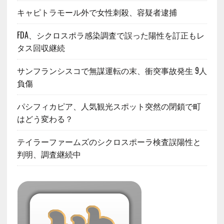
キャピトラモール外で女性刺殺、容疑者逮捕
FDA、シクロスポラ感染調査で誤った陽性を訂正もレ
タス回収継続
サンフランシスコで無謀運転の末、衝突事故発生 9人
負傷
パシフィカピア、人気観光スポット突然の閉鎖で町
はどう変わる？
テイラーファームズのシクロスポーラ検査誤陽性と
判明、調査継続中