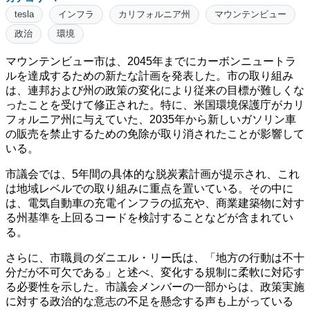
tesla
インフラ
カリフォルニア州
マウンテンビュー
政治
環境
マウンテンビュー市は、2045年までにカーボンニュートラ
ルを達成するための新たな計画を発表した。市の取り組み
は、連邦および州の政策の変化により従来の目標が難しくな
ったことを受けて修正された。特に、米国環境保護庁がカリ
フォルニア州に与えていた、2035年から新しいガソリン車
の販売を禁止するための免除が取り消されたことが影響して
いる。
市議会では、5年間の具体的な脱炭素計画が提示され、これ
は地域レベルでの取り組みに重点を置いている。その中に
は、電気自動車の充電インフラの拡充や、商業建築物に対す
る州基準を上回るコードを検討することなどが含まれてい
る。
さらに、市職員のダニエル・リー氏は、「地方の行動は不十
分だが不可欠である」と述べ、変化する規制に柔軟に対応す
る必要性を示した。市議会メンバーの一部からは、政策実施
に対する政治的な意志の不足を懸念する声も上がっている