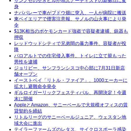
サンノゼの空きビルが地元アーティストの新拠点に変
身
ナパバレーで車がブドウ畑に突入、一人が病院に搬送
東ベイエリアで煙害注意報、サノルの山火事により発
令
$13K相当のポケモンカード強盗で容疑者逮捕、銃器も
押収
レッドウッドシティで兄弟間の暴力事件、容疑者が投
降
パロアルトでの住宅侵入事件、トイレに立て籠もった
男性を逮捕
ジョリビー、サンフランシスコ中心部に7月31日新店
舗オープン
イーストベイ「リトル・ファイア」、1000エーカーに
拡大し避難命令発令
ギルロイガーリックフェスティバル、再開決定！今週
末に開催
AppleとAmazon、サニーベールで大規模オフィスの賃
貸契約を締結
リトルリーグのサニーベールジュニア、ウェスタン地
域大会に進出
テイラーファームズのレタス、サイクロスポーラ感染