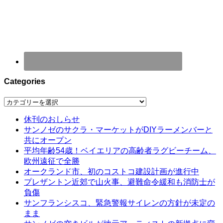
Categories
Categories
休刊のおしらせ
サンノゼのサクラ・マーケットがDIYラーメンバーと
共にオープン
平均年齢54歳！ベイエリアの高齢者ラグビーチーム、
欧州遠征で全勝
オークランド市、初のコストコ建設計画が進行中
プレザントン近郊で山火事、避難命令緩和も消防士が
負傷
サンフランシスコ、緊急警報サイレンの方針が未定の
まま