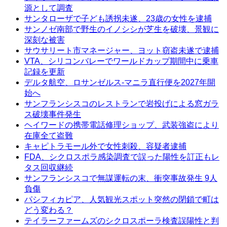
源として調査
サンタローザで子ども誘拐未遂、23歳の女性を逮捕
サンノゼ南部で野生のイノシシが芝生を破壊、景観に
深刻な被害
サウサリート市マネージャー、ヨット窃盗未遂で逮捕
VTA、シリコンバレーでワールドカップ期間中に乗車
記録を更新
デルタ航空、ロサンゼルス-マニラ直行便を2027年開
始へ
サンフランシスコのレストランで岩投げによる窓ガラ
ス破壊事件発生
ヘイワードの携帯電話修理ショップ、武装強盗により
在庫全て盗難
キャピトラモール外で女性刺殺、容疑者逮捕
FDA、シクロスポラ感染調査で誤った陽性を訂正もレ
タス回収継続
サンフランシスコで無謀運転の末、衝突事故発生 9人
負傷
パシフィカピア、人気観光スポット突然の閉鎖で町は
どう変わる？
テイラーファームズのシクロスポーラ検査誤陽性と判