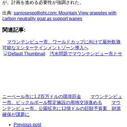
が、計画を進める必要性が強調された。
出典:
sanjosespotlight.com: Mountain View grapples with
carbon neutrality goal as support wanes
関連記事:
マウンテンビュー市、ワールドカップに向けて屋外飲酒
可能なエンターテインメントゾーン導入へ
汚水問題でマウンテンビュー市とサ
ニーベール市に1.2百万ドルの環境罰金
マウンテンビュ
ー市、ピックルボール暫定施設の用地交渉進める
マウ
ンテンビュー市、公園拡充に12億ドルの巨額予算案 財源
確保が課題に
Previous post