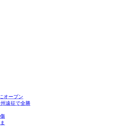
にオープン
欧州遠征で全勝
傷
ま