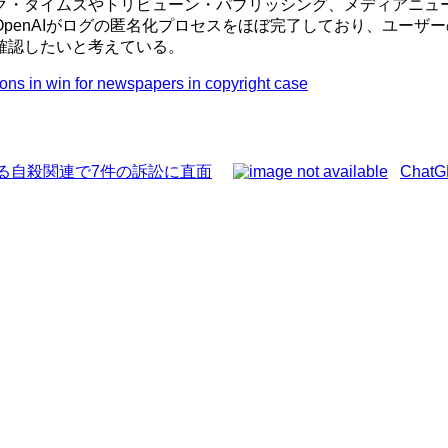
ク・タイムズやトリビューン・パブリッシング、メディアニュー
penAIがログの匿名化プロセスをほぼ完了しており、ユーザ
確認したいと考えている。
ns in win for newspapers in copyright case
される自殺関連で7件の訴訟に直面
Cha