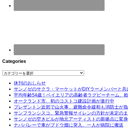
Categories
Categories
休刊のおしらせ
サンノゼのサクラ・マーケットがDIYラーメンバーと共
平均年齢54歳！ベイエリアの高齢者ラグビーチーム、
オークランド市、初のコストコ建設計画が進行中
プレザントン近郊で山火事、避難命令緩和も消防士が負
サンフランシスコ、緊急警報サイレンの方針が未定のま
サンノゼの空きビルが地元アーティストの新拠点に変身
ナパバレーで車がブドウ畑に突入、一人が病院に搬送