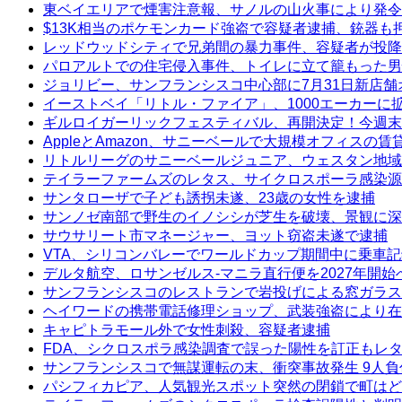
東ベイエリアで煙害注意報、サノルの山火事により発令
$13K相当のポケモンカード強盗で容疑者逮捕、銃器も
レッドウッドシティで兄弟間の暴力事件、容疑者が投降
パロアルトでの住宅侵入事件、トイレに立て籠もった男
ジョリビー、サンフランシスコ中心部に7月31日新店舗
イーストベイ「リトル・ファイア」、1000エーカーに
ギルロイガーリックフェスティバル、再開決定！今週末
AppleとAmazon、サニーベールで大規模オフィスの
リトルリーグのサニーベールジュニア、ウェスタン地域
テイラーファームズのレタス、サイクロスポーラ感染源
サンタローザで子ども誘拐未遂、23歳の女性を逮捕
サンノゼ南部で野生のイノシシが芝生を破壊、景観に深
サウサリート市マネージャー、ヨット窃盗未遂で逮捕
VTA、シリコンバレーでワールドカップ期間中に乗車
デルタ航空、ロサンゼルス-マニラ直行便を2027年開始
サンフランシスコのレストランで岩投げによる窓ガラス
ヘイワードの携帯電話修理ショップ、武装強盗により在
キャピトラモール外で女性刺殺、容疑者逮捕
FDA、シクロスポラ感染調査で誤った陽性を訂正もレ
サンフランシスコで無謀運転の末、衝突事故発生 9人負
パシフィカピア、人気観光スポット突然の閉鎖で町はど