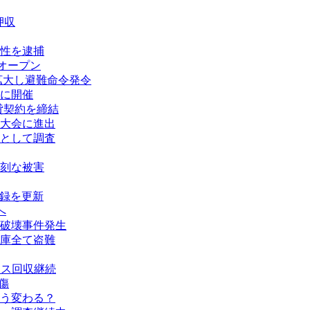
押収
性を逮捕
オープン
拡大し避難命令発令
に開催
賃貸契約を締結
大会に進出
として調査
刻な被害
記録を更新
へ
破壊事件発生
庫全て盗難
タス回収継続
傷
う変わる？