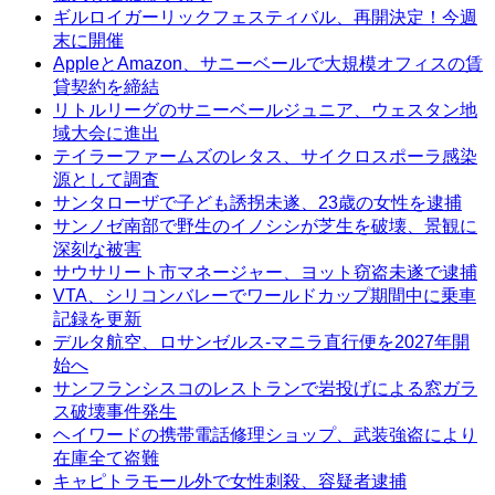
ギルロイガーリックフェスティバル、再開決定！今週
末に開催
AppleとAmazon、サニーベールで大規模オフィスの賃
貸契約を締結
リトルリーグのサニーベールジュニア、ウェスタン地
域大会に進出
テイラーファームズのレタス、サイクロスポーラ感染
源として調査
サンタローザで子ども誘拐未遂、23歳の女性を逮捕
サンノゼ南部で野生のイノシシが芝生を破壊、景観に
深刻な被害
サウサリート市マネージャー、ヨット窃盗未遂で逮捕
VTA、シリコンバレーでワールドカップ期間中に乗車
記録を更新
デルタ航空、ロサンゼルス-マニラ直行便を2027年開
始へ
サンフランシスコのレストランで岩投げによる窓ガラ
ス破壊事件発生
ヘイワードの携帯電話修理ショップ、武装強盗により
在庫全て盗難
キャピトラモール外で女性刺殺、容疑者逮捕