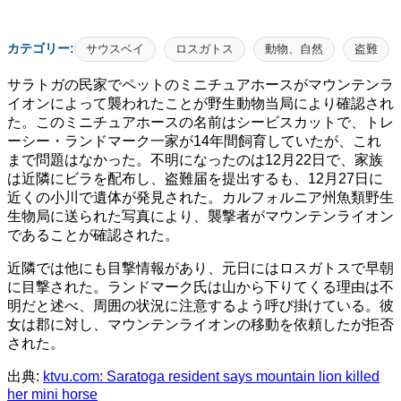
カテゴリー:
サウスベイ
ロスガトス
動物、自然
盗難
サラトガの民家でペットのミニチュアホースがマウンテンラ
イオンによって襲われたことが野生動物当局により確認され
た。このミニチュアホースの名前はシービスカットで、トレ
ーシー・ランドマーク一家が14年間飼育していたが、これ
まで問題はなかった。不明になったのは12月22日で、家族
は近隣にビラを配布し、盗難届を提出するも、12月27日に
近くの小川で遺体が発見された。カルフォルニア州魚類野生
生物局に送られた写真により、襲撃者がマウンテンライオン
であることが確認された。
近隣では他にも目撃情報があり、元日にはロスガトスで早朝
に目撃された。ランドマーク氏は山から下りてくる理由は不
明だと述べ、周囲の状況に注意するよう呼び掛けている。彼
女は郡に対し、マウンテンライオンの移動を依頼したが拒否
された。
出典:
ktvu.com: Saratoga resident says mountain lion killed
her mini horse