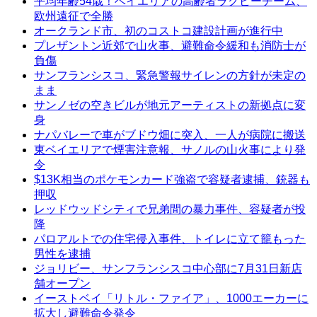
平均年齢54歳！ベイエリアの高齢者ラグビーチーム、
欧州遠征で全勝
オークランド市、初のコストコ建設計画が進行中
プレザントン近郊で山火事、避難命令緩和も消防士が
負傷
サンフランシスコ、緊急警報サイレンの方針が未定の
まま
サンノゼの空きビルが地元アーティストの新拠点に変
身
ナパバレーで車がブドウ畑に突入、一人が病院に搬送
東ベイエリアで煙害注意報、サノルの山火事により発
令
$13K相当のポケモンカード強盗で容疑者逮捕、銃器も
押収
レッドウッドシティで兄弟間の暴力事件、容疑者が投
降
パロアルトでの住宅侵入事件、トイレに立て籠もった
男性を逮捕
ジョリビー、サンフランシスコ中心部に7月31日新店
舗オープン
イーストベイ「リトル・ファイア」、1000エーカーに
拡大し避難命令発令