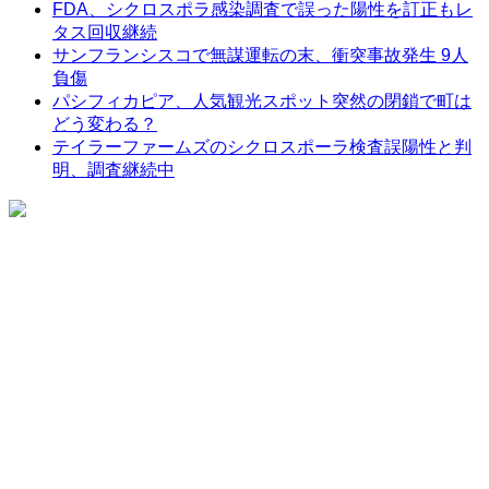
FDA、シクロスポラ感染調査で誤った陽性を訂正もレ
タス回収継続
サンフランシスコで無謀運転の末、衝突事故発生 9人
負傷
パシフィカピア、人気観光スポット突然の閉鎖で町は
どう変わる？
テイラーファームズのシクロスポーラ検査誤陽性と判
明、調査継続中