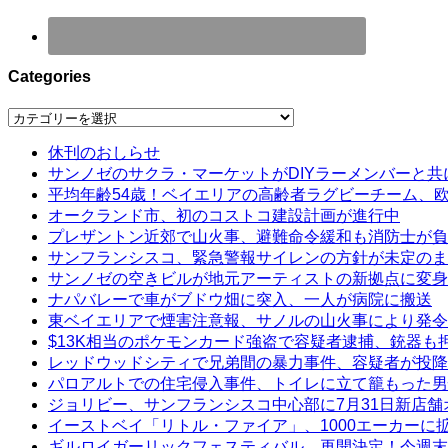
Categories
Categories
休刊のおしらせ
サンノゼのサクラ・マーケットがDIYラーメンバーと共
平均年齢54歳！ベイエリアの高齢者ラグビーチーム、
オークランド市、初のコストコ建設計画が進行中
プレザントン近郊で山火事、避難命令緩和も消防士が負
サンフランシスコ、緊急警報サイレンの方針が未定のま
サンノゼの空きビルが地元アーティストの新拠点に変身
ナパバレーで車がブドウ畑に突入、一人が病院に搬送
東ベイエリアで煙害注意報、サノルの山火事により発令
$13K相当のポケモンカード強盗で容疑者逮捕、銃器も
レッドウッドシティで兄弟間の暴力事件、容疑者が投降
パロアルトでの住宅侵入事件、トイレに立て籠もった男
ジョリビー、サンフランシスコ中心部に7月31日新店舗
イーストベイ「リトル・ファイア」、1000エーカーに
ギルロイガーリックフェスティバル、再開決定！今週末