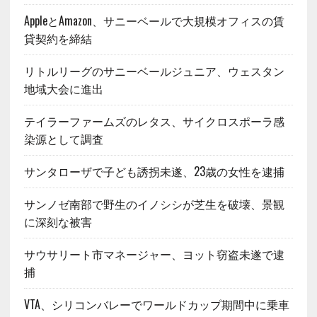
AppleとAmazon、サニーベールで大規模オフィスの賃
貸契約を締結
リトルリーグのサニーベールジュニア、ウェスタン
地域大会に進出
テイラーファームズのレタス、サイクロスポーラ感
染源として調査
サンタローザで子ども誘拐未遂、23歳の女性を逮捕
サンノゼ南部で野生のイノシシが芝生を破壊、景観
に深刻な被害
サウサリート市マネージャー、ヨット窃盗未遂で逮
捕
VTA、シリコンバレーでワールドカップ期間中に乗車