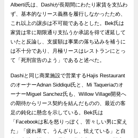
Alberti氏は、Dashiが長期間にわたり家賃を支払わ
ず、基本的なリース義務を履行しなかったため、
これ以上の譲歩は不可能であるとした。Bek氏は
家賃は常に期限通り支払うか承認を得て遅延して
いたと反論し、支援額は事業の落ち込みを補うに
は不十分であり、月極リースはレストランにとっ
て「死刑宣告のよう」であると述べた。
Dashiと同じ商業施設で営業するHajis Restaurant
のオーナーAdnan Siddiqui氏と、Mi Taqueriaのオ
ーナーMiguel Sanchez氏も、Willow Village開発へ
の期待からリース契約を結んだものの、最近の客
足の鈍化に懸念を示している。Bek氏は
「Facebookは私を怒りっぽく、苦々しい男に変え
た」「疲れ果て、うんざりし、怯えている」と自