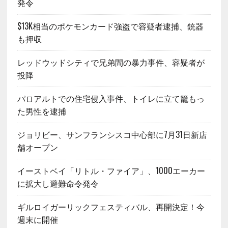
発令
$13K相当のポケモンカード強盗で容疑者逮捕、銃器
も押収
レッドウッドシティで兄弟間の暴力事件、容疑者が
投降
パロアルトでの住宅侵入事件、トイレに立て籠もっ
た男性を逮捕
ジョリビー、サンフランシスコ中心部に7月31日新店
舗オープン
イーストベイ「リトル・ファイア」、1000エーカー
に拡大し避難命令発令
ギルロイガーリックフェスティバル、再開決定！今
週末に開催