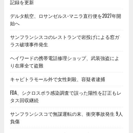
記録を更新
デルタ航空、ロサンゼルス-マニラ直行便を2027年開
始へ
サンフランシスコのレストランで岩投げによる窓ガ
ラス破壊事件発生
ヘイワードの携帯電話修理ショップ、武装強盗によ
り在庫全て盗難
キャピトラモール外で女性刺殺、容疑者逮捕
FDA、シクロスポラ感染調査で誤った陽性を訂正もレ
タス回収継続
サンフランシスコで無謀運転の末、衝突事故発生 9人
負傷