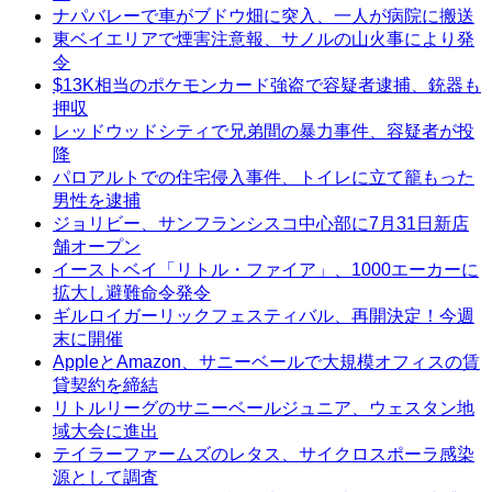
ナパバレーで車がブドウ畑に突入、一人が病院に搬送
東ベイエリアで煙害注意報、サノルの山火事により発
令
$13K相当のポケモンカード強盗で容疑者逮捕、銃器も
押収
レッドウッドシティで兄弟間の暴力事件、容疑者が投
降
パロアルトでの住宅侵入事件、トイレに立て籠もった
男性を逮捕
ジョリビー、サンフランシスコ中心部に7月31日新店
舗オープン
イーストベイ「リトル・ファイア」、1000エーカーに
拡大し避難命令発令
ギルロイガーリックフェスティバル、再開決定！今週
末に開催
AppleとAmazon、サニーベールで大規模オフィスの賃
貸契約を締結
リトルリーグのサニーベールジュニア、ウェスタン地
域大会に進出
テイラーファームズのレタス、サイクロスポーラ感染
源として調査