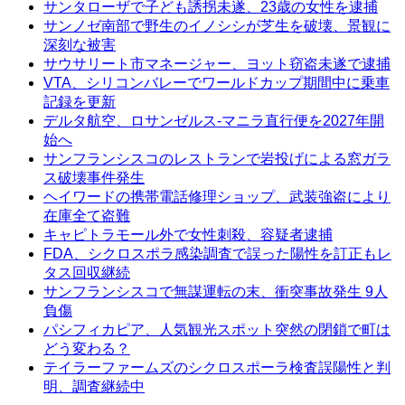
サンタローザで子ども誘拐未遂、23歳の女性を逮捕
サンノゼ南部で野生のイノシシが芝生を破壊、景観に
深刻な被害
サウサリート市マネージャー、ヨット窃盗未遂で逮捕
VTA、シリコンバレーでワールドカップ期間中に乗車
記録を更新
デルタ航空、ロサンゼルス-マニラ直行便を2027年開
始へ
サンフランシスコのレストランで岩投げによる窓ガラ
ス破壊事件発生
ヘイワードの携帯電話修理ショップ、武装強盗により
在庫全て盗難
キャピトラモール外で女性刺殺、容疑者逮捕
FDA、シクロスポラ感染調査で誤った陽性を訂正もレ
タス回収継続
サンフランシスコで無謀運転の末、衝突事故発生 9人
負傷
パシフィカピア、人気観光スポット突然の閉鎖で町は
どう変わる？
テイラーファームズのシクロスポーラ検査誤陽性と判
明、調査継続中