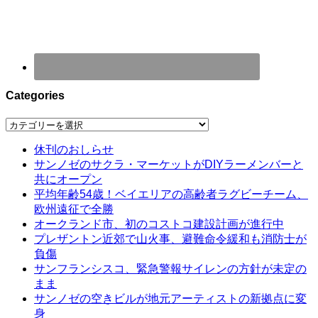
Categories
Categories
休刊のおしらせ
サンノゼのサクラ・マーケットがDIYラーメンバーと
共にオープン
平均年齢54歳！ベイエリアの高齢者ラグビーチーム、
欧州遠征で全勝
オークランド市、初のコストコ建設計画が進行中
プレザントン近郊で山火事、避難命令緩和も消防士が
負傷
サンフランシスコ、緊急警報サイレンの方針が未定の
まま
サンノゼの空きビルが地元アーティストの新拠点に変
身