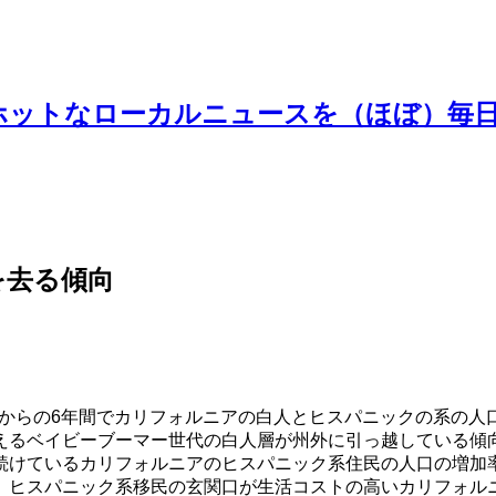
ホットなローカルニュースを（ほぼ）毎
を去る傾向
000年からの6年間でカリフォルニアの白人とヒスパニックの系
るベイビーブーマー世代の白人層が州外に引っ越している傾向が
続けているカリフォルニアのヒスパニック系住民の人口の増加
、ヒスパニック系移民の玄関口が生活コストの高いカリフォル