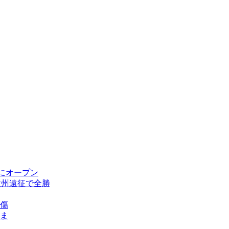
にオープン
欧州遠征で全勝
傷
ま