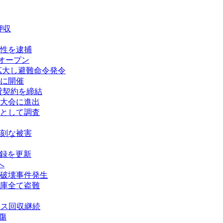
押収
性を逮捕
オープン
拡大し避難命令発令
に開催
賃貸契約を締結
大会に進出
として調査
刻な被害
記録を更新
へ
破壊事件発生
庫全て盗難
タス回収継続
傷