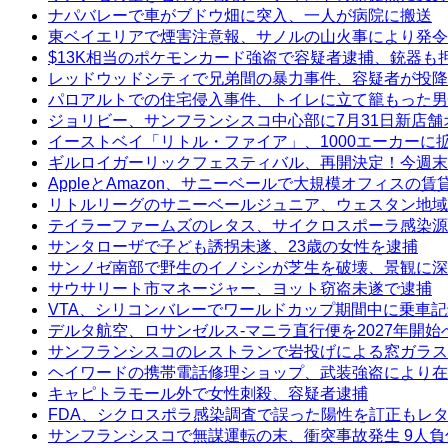
ナパバレーで車がブドウ畑に突入、一人が病院に搬送
東ベイエリアで煙害注意報、サノルの山火事により発令
$13K相当のポケモンカード強盗で容疑者逮捕、銃器も
レッドウッドシティで兄弟間の暴力事件、容疑者が投降
パロアルトでの住宅侵入事件、トイレに立て籠もった男
ジョリビー、サンフランシスコ中心部に7月31日新店舗
イーストベイ「リトル・ファイア」、1000エーカーに
ギルロイガーリックフェスティバル、再開決定！今週末
AppleとAmazon、サニーベールで大規模オフィスの
リトルリーグのサニーベールジュニア、ウェスタン地域
テイラーファームズのレタス、サイクロスポーラ感染源
サンタローザで子ども誘拐未遂、23歳の女性を逮捕
サンノゼ南部で野生のイノシシが芝生を破壊、景観に深
サウサリート市マネージャー、ヨット窃盗未遂で逮捕
VTA、シリコンバレーでワールドカップ期間中に乗車
デルタ航空、ロサンゼルス-マニラ直行便を2027年開始
サンフランシスコのレストランで岩投げによる窓ガラス
ヘイワードの携帯電話修理ショップ、武装強盗により在
キャピトラモール外で女性刺殺、容疑者逮捕
FDA、シクロスポラ感染調査で誤った陽性を訂正もレ
サンフランシスコで無謀運転の末、衝突事故発生 9人負