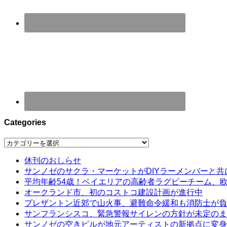
Categories
Categories
休刊のおしらせ
サンノゼのサクラ・マーケットがDIYラーメンバーと共
平均年齢54歳！ベイエリアの高齢者ラグビーチーム、
オークランド市、初のコストコ建設計画が進行中
プレザントン近郊で山火事、避難命令緩和も消防士が負
サンフランシスコ、緊急警報サイレンの方針が未定のま
サンノゼの空きビルが地元アーティストの新拠点に変身