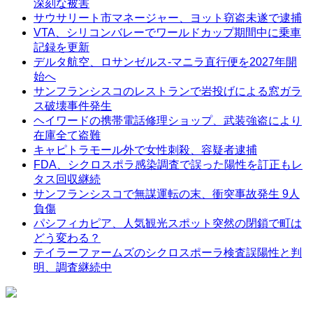
深刻な被害
サウサリート市マネージャー、ヨット窃盗未遂で逮捕
VTA、シリコンバレーでワールドカップ期間中に乗車
記録を更新
デルタ航空、ロサンゼルス-マニラ直行便を2027年開
始へ
サンフランシスコのレストランで岩投げによる窓ガラ
ス破壊事件発生
ヘイワードの携帯電話修理ショップ、武装強盗により
在庫全て盗難
キャピトラモール外で女性刺殺、容疑者逮捕
FDA、シクロスポラ感染調査で誤った陽性を訂正もレ
タス回収継続
サンフランシスコで無謀運転の末、衝突事故発生 9人
負傷
パシフィカピア、人気観光スポット突然の閉鎖で町は
どう変わる？
テイラーファームズのシクロスポーラ検査誤陽性と判
明、調査継続中