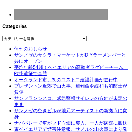
Categories
Categories
休刊のおしらせ
サンノゼのサクラ・マーケットがDIYラーメンバーと
共にオープン
平均年齢54歳！ベイエリアの高齢者ラグビーチーム、
欧州遠征で全勝
オークランド市、初のコストコ建設計画が進行中
プレザントン近郊で山火事、避難命令緩和も消防士が
負傷
サンフランシスコ、緊急警報サイレンの方針が未定の
まま
サンノゼの空きビルが地元アーティストの新拠点に変
身
ナパバレーで車がブドウ畑に突入、一人が病院に搬送
東ベイエリアで煙害注意報、サノルの山火事により発