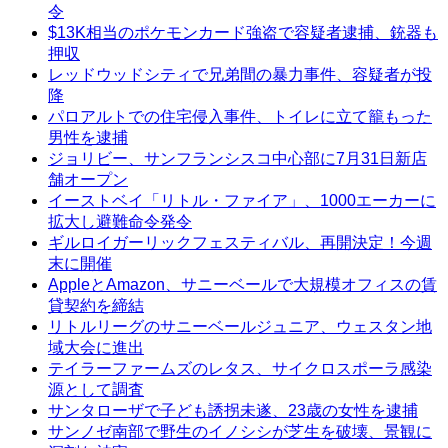
令
$13K相当のポケモンカード強盗で容疑者逮捕、銃器も
押収
レッドウッドシティで兄弟間の暴力事件、容疑者が投
降
パロアルトでの住宅侵入事件、トイレに立て籠もった
男性を逮捕
ジョリビー、サンフランシスコ中心部に7月31日新店
舗オープン
イーストベイ「リトル・ファイア」、1000エーカーに
拡大し避難命令発令
ギルロイガーリックフェスティバル、再開決定！今週
末に開催
AppleとAmazon、サニーベールで大規模オフィスの賃
貸契約を締結
リトルリーグのサニーベールジュニア、ウェスタン地
域大会に進出
テイラーファームズのレタス、サイクロスポーラ感染
源として調査
サンタローザで子ども誘拐未遂、23歳の女性を逮捕
サンノゼ南部で野生のイノシシが芝生を破壊、景観に