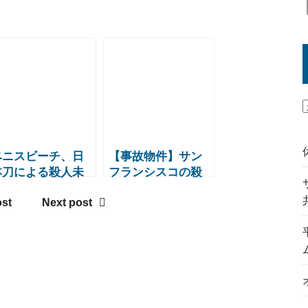
ベニスビーチ、日
【事故物件】サン
本刀による殺人未
フランシスコの殺
遂事件発生
人事件物件、220万
ost
Next post
ドルで落札