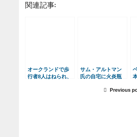
関連記事:
オークランドで歩
サム・アルトマン
行者8人はねられ、
氏の自宅に火炎瓶
26歳の男性を殺人
投擲、被告の男が
Previous p
未遂で起訴
無罪主張