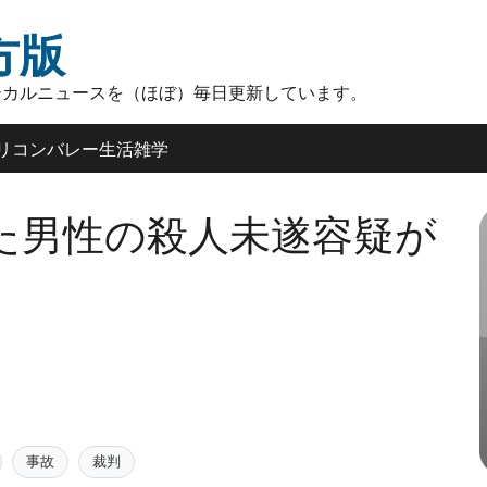
方版
ーカルニュースを（ほぼ）毎日更新しています。
リコンバレー生活雑学
た男性の殺人未遂容疑が
事故
裁判