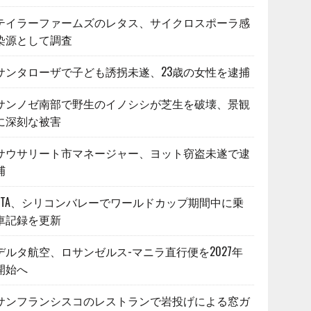
テイラーファームズのレタス、サイクロスポーラ感
染源として調査
サンタローザで子ども誘拐未遂、23歳の女性を逮捕
サンノゼ南部で野生のイノシシが芝生を破壊、景観
に深刻な被害
サウサリート市マネージャー、ヨット窃盗未遂で逮
捕
VTA、シリコンバレーでワールドカップ期間中に乗
車記録を更新
デルタ航空、ロサンゼルス-マニラ直行便を2027年
開始へ
サンフランシスコのレストランで岩投げによる窓ガ