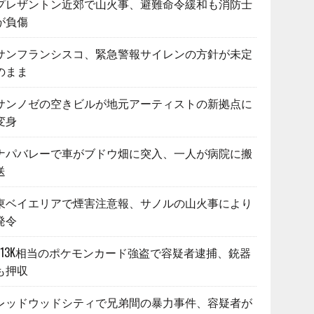
プレザントン近郊で山火事、避難命令緩和も消防士
が負傷
サンフランシスコ、緊急警報サイレンの方針が未定
のまま
サンノゼの空きビルが地元アーティストの新拠点に
変身
ナパバレーで車がブドウ畑に突入、一人が病院に搬
送
東ベイエリアで煙害注意報、サノルの山火事により
発令
$13K相当のポケモンカード強盗で容疑者逮捕、銃器
も押収
レッドウッドシティで兄弟間の暴力事件、容疑者が