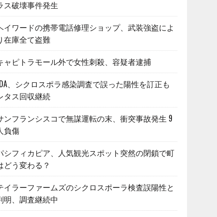
ラス破壊事件発生
ヘイワードの携帯電話修理ショップ、武装強盗によ
り在庫全て盗難
キャピトラモール外で女性刺殺、容疑者逮捕
FDA、シクロスポラ感染調査で誤った陽性を訂正も
レタス回収継続
サンフランシスコで無謀運転の末、衝突事故発生 9
人負傷
パシフィカピア、人気観光スポット突然の閉鎖で町
はどう変わる？
テイラーファームズのシクロスポーラ検査誤陽性と
判明、調査継続中