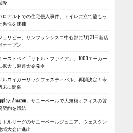
投降
パロアルトでの住宅侵入事件、トイレに立て籠もっ
た男性を逮捕
ジョリビー、サンフランシスコ中心部に7月31日新店
舗オープン
イーストベイ「リトル・ファイア」、1000エーカー
に拡大し避難命令発令
ギルロイガーリックフェスティバル、再開決定！今
週末に開催
AppleとAmazon、サニーベールで大規模オフィスの賃
貸契約を締結
リトルリーグのサニーベールジュニア、ウェスタン
地域大会に進出