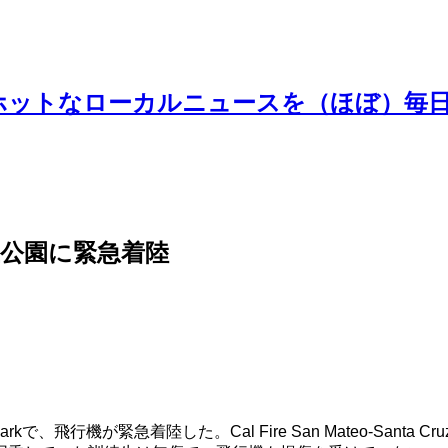
ホットなローカルニュースを（ほぼ）毎
公園に緊急着陸
rkで、飛行機が緊急着陸した。Cal Fire San Mateo-Santa C