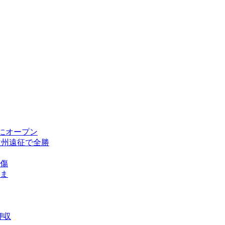
にオープン
欧州遠征で全勝
傷
ま
押収