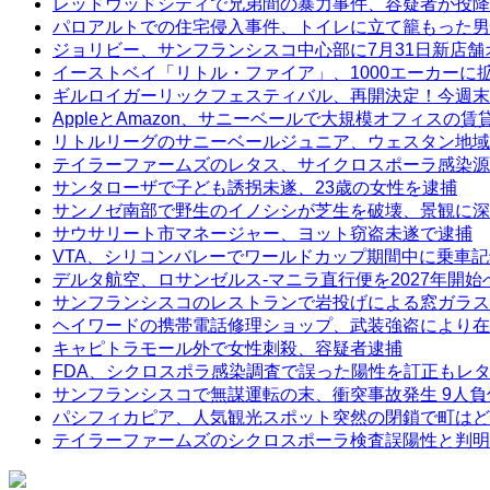
レッドウッドシティで兄弟間の暴力事件、容疑者が投降
パロアルトでの住宅侵入事件、トイレに立て籠もった男
ジョリビー、サンフランシスコ中心部に7月31日新店舗
イーストベイ「リトル・ファイア」、1000エーカーに
ギルロイガーリックフェスティバル、再開決定！今週末
AppleとAmazon、サニーベールで大規模オフィスの
リトルリーグのサニーベールジュニア、ウェスタン地域
テイラーファームズのレタス、サイクロスポーラ感染源
サンタローザで子ども誘拐未遂、23歳の女性を逮捕
サンノゼ南部で野生のイノシシが芝生を破壊、景観に深
サウサリート市マネージャー、ヨット窃盗未遂で逮捕
VTA、シリコンバレーでワールドカップ期間中に乗車
デルタ航空、ロサンゼルス-マニラ直行便を2027年開始
サンフランシスコのレストランで岩投げによる窓ガラス
ヘイワードの携帯電話修理ショップ、武装強盗により在
キャピトラモール外で女性刺殺、容疑者逮捕
FDA、シクロスポラ感染調査で誤った陽性を訂正もレ
サンフランシスコで無謀運転の末、衝突事故発生 9人負
パシフィカピア、人気観光スポット突然の閉鎖で町はど
テイラーファームズのシクロスポーラ検査誤陽性と判明