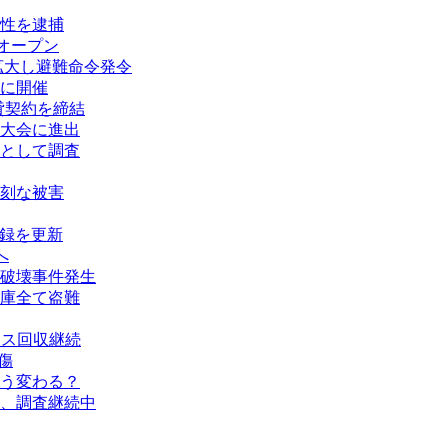
性を逮捕
オープン
拡大し避難命令発令
に開催
賃貸契約を締結
大会に進出
として調査
刻な被害
記録を更新
へ
破壊事件発生
庫全て盗難
タス回収継続
傷
う変わる？
、調査継続中