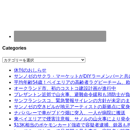
Categories
Categories
休刊のおしらせ
サンノゼのサクラ・マーケットがDIYラーメンバーと共
平均年齢54歳！ベイエリアの高齢者ラグビーチーム、
オークランド市、初のコストコ建設計画が進行中
プレザントン近郊で山火事、避難命令緩和も消防士が負
サンフランシスコ、緊急警報サイレンの方針が未定のま
サンノゼの空きビルが地元アーティストの新拠点に変身
ナパバレーで車がブドウ畑に突入、一人が病院に搬送
東ベイエリアで煙害注意報、サノルの山火事により発令
$13K相当のポケモンカード強盗で容疑者逮捕、銃器も