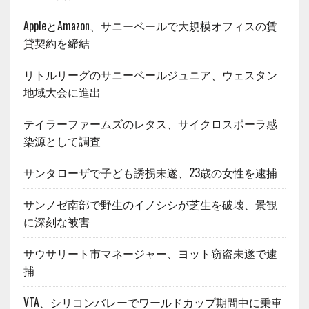
AppleとAmazon、サニーベールで大規模オフィスの賃
貸契約を締結
リトルリーグのサニーベールジュニア、ウェスタン
地域大会に進出
テイラーファームズのレタス、サイクロスポーラ感
染源として調査
サンタローザで子ども誘拐未遂、23歳の女性を逮捕
サンノゼ南部で野生のイノシシが芝生を破壊、景観
に深刻な被害
サウサリート市マネージャー、ヨット窃盗未遂で逮
捕
VTA、シリコンバレーでワールドカップ期間中に乗車