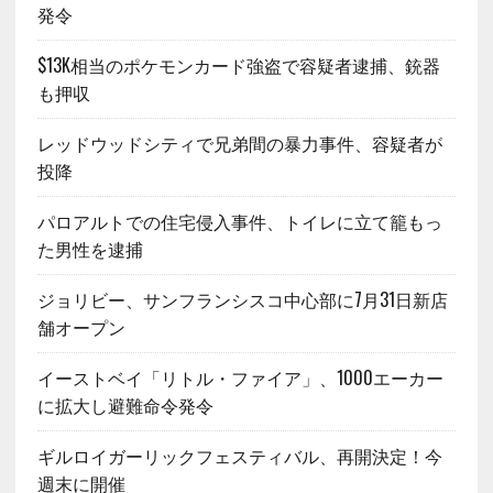
発令
$13K相当のポケモンカード強盗で容疑者逮捕、銃器
も押収
レッドウッドシティで兄弟間の暴力事件、容疑者が
投降
パロアルトでの住宅侵入事件、トイレに立て籠もっ
た男性を逮捕
ジョリビー、サンフランシスコ中心部に7月31日新店
舗オープン
イーストベイ「リトル・ファイア」、1000エーカー
に拡大し避難命令発令
ギルロイガーリックフェスティバル、再開決定！今
週末に開催