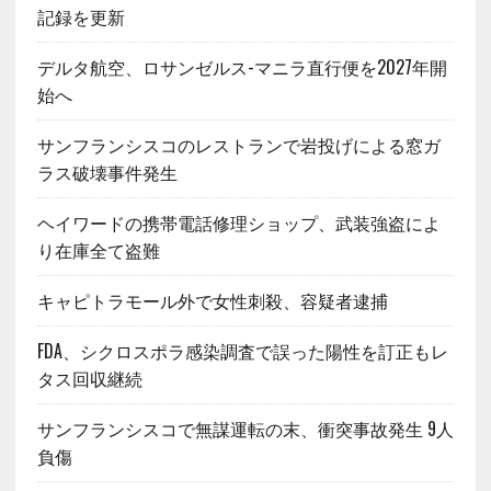
記録を更新
デルタ航空、ロサンゼルス-マニラ直行便を2027年開
始へ
サンフランシスコのレストランで岩投げによる窓ガ
ラス破壊事件発生
ヘイワードの携帯電話修理ショップ、武装強盗によ
り在庫全て盗難
キャピトラモール外で女性刺殺、容疑者逮捕
FDA、シクロスポラ感染調査で誤った陽性を訂正もレ
タス回収継続
サンフランシスコで無謀運転の末、衝突事故発生 9人
負傷