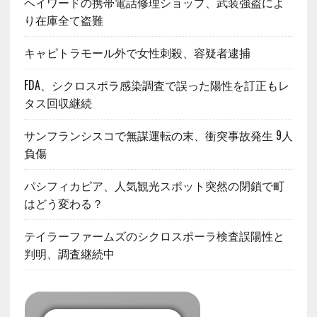
ヘイワードの携帯電話修理ショップ、武装強盗によ
り在庫全て盗難
キャピトラモール外で女性刺殺、容疑者逮捕
FDA、シクロスポラ感染調査で誤った陽性を訂正もレ
タス回収継続
サンフランシスコで無謀運転の末、衝突事故発生 9人
負傷
パシフィカピア、人気観光スポット突然の閉鎖で町
はどう変わる？
テイラーファームズのシクロスポーラ検査誤陽性と
判明、調査継続中