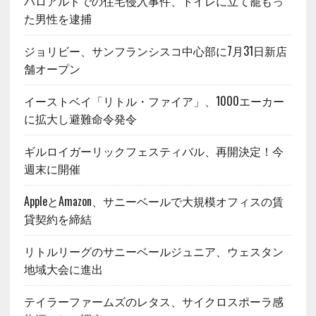
パロアルトでの住宅侵入事件、トイレに立て籠もっ
た男性を逮捕
ジョリビー、サンフランシスコ中心部に7月31日新店
舗オープン
イーストベイ「リトル・ファイア」、1000エーカー
に拡大し避難命令発令
ギルロイガーリックフェスティバル、再開決定！今
週末に開催
AppleとAmazon、サニーベールで大規模オフィスの賃
貸契約を締結
リトルリーグのサニーベールジュニア、ウェスタン
地域大会に進出
テイラーファームズのレタス、サイクロスポーラ感