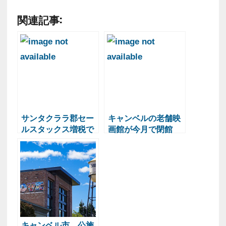
関連記事:
サンタクララ郡セー
キャンベルの老舗映
ルスタックス増税で
画館が今月で閉館
地域間格差（税率一
覧）、キャンベルな
ど10%超える市も
キャンベル市、公施