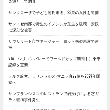
染源として調査
サンタローザで子ども誘拐未遂、23歳の女性を逮捕
サンノゼ南部で野生のイノシシが芝生を破壊、景観
に深刻な被害
サウサリート市マネージャー、ヨット窃盗未遂で逮
捕
VTA、シリコンバレーでワールドカップ期間中に乗車
記録を更新
デルタ航空、ロサンゼルス-マニラ直行便を2027年開
始へ
サンフランシスコのレストランで岩投げによる窓ガ
ラス破壊事件発生