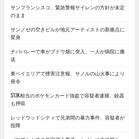
サンフランシスコ、緊急警報サイレンの方針が未定
のまま
サンノゼの空きビルが地元アーティストの新拠点に
変身
ナパバレーで車がブドウ畑に突入、一人が病院に搬
送
東ベイエリアで煙害注意報、サノルの山火事により
発令
$13K相当のポケモンカード強盗で容疑者逮捕、銃器
も押収
レッドウッドシティで兄弟間の暴力事件、容疑者が
投降