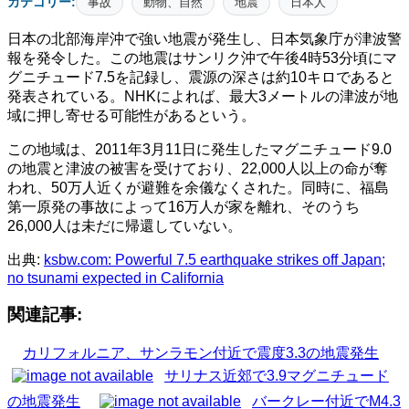
カテゴリー:
事故
動物、自然
地震
日本人
日本の北部海岸沖で強い地震が発生し、日本気象庁が津波警
報を発令した。この地震はサンリク沖で午後4時53分頃にマ
グニチュード7.5を記録し、震源の深さは約10キロであると
発表されている。NHKによれば、最大3メートルの津波が地
域に押し寄せる可能性があるという。
この地域は、2011年3月11日に発生したマグニチュード9.0
の地震と津波の被害を受けており、22,000人以上の命が奪
われ、50万人近くが避難を余儀なくされた。同時に、福島
第一原発の事故によって16万人が家を離れ、そのうち
26,000人は未だに帰還していない。
出典:
ksbw.com: Powerful 7.5 earthquake strikes off Japan;
no tsunami expected in California
関連記事:
カリフォルニア、サンラモン付近で震度3.3の地震発生
サリナス近郊で3.9マグニチュード
の地震発生
バークレー付近でM4.3