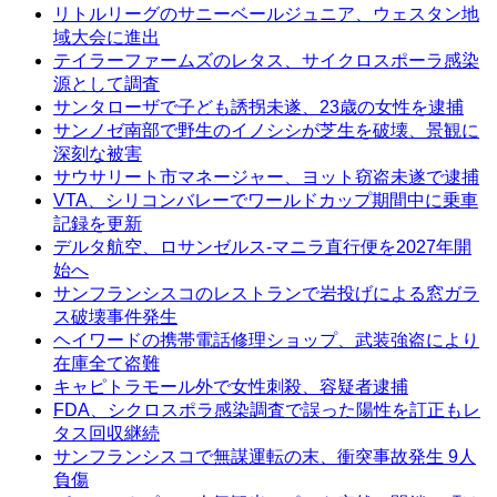
リトルリーグのサニーベールジュニア、ウェスタン地
域大会に進出
テイラーファームズのレタス、サイクロスポーラ感染
源として調査
サンタローザで子ども誘拐未遂、23歳の女性を逮捕
サンノゼ南部で野生のイノシシが芝生を破壊、景観に
深刻な被害
サウサリート市マネージャー、ヨット窃盗未遂で逮捕
VTA、シリコンバレーでワールドカップ期間中に乗車
記録を更新
デルタ航空、ロサンゼルス-マニラ直行便を2027年開
始へ
サンフランシスコのレストランで岩投げによる窓ガラ
ス破壊事件発生
ヘイワードの携帯電話修理ショップ、武装強盗により
在庫全て盗難
キャピトラモール外で女性刺殺、容疑者逮捕
FDA、シクロスポラ感染調査で誤った陽性を訂正もレ
タス回収継続
サンフランシスコで無謀運転の末、衝突事故発生 9人
負傷