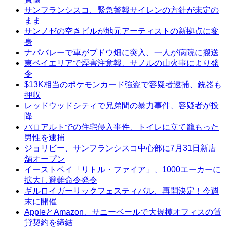
サンフランシスコ、緊急警報サイレンの方針が未定の
まま
サンノゼの空きビルが地元アーティストの新拠点に変
身
ナパバレーで車がブドウ畑に突入、一人が病院に搬送
東ベイエリアで煙害注意報、サノルの山火事により発
令
$13K相当のポケモンカード強盗で容疑者逮捕、銃器も
押収
レッドウッドシティで兄弟間の暴力事件、容疑者が投
降
パロアルトでの住宅侵入事件、トイレに立て籠もった
男性を逮捕
ジョリビー、サンフランシスコ中心部に7月31日新店
舗オープン
イーストベイ「リトル・ファイア」、1000エーカーに
拡大し避難命令発令
ギルロイガーリックフェスティバル、再開決定！今週
末に開催
AppleとAmazon、サニーベールで大規模オフィスの賃
貸契約を締結