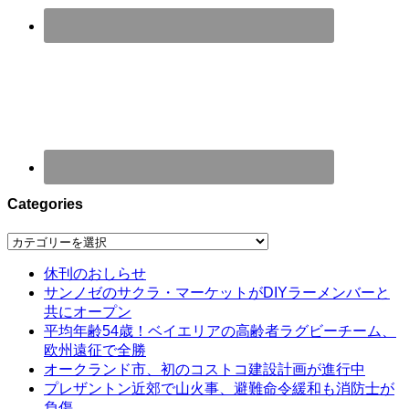
Categories
Categories
休刊のおしらせ
サンノゼのサクラ・マーケットがDIYラーメンバーと
共にオープン
平均年齢54歳！ベイエリアの高齢者ラグビーチーム、
欧州遠征で全勝
オークランド市、初のコストコ建設計画が進行中
プレザントン近郊で山火事、避難命令緩和も消防士が
負傷