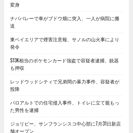
変身
ナパバレーで車がブドウ畑に突入、一人が病院に搬
送
東ベイエリアで煙害注意報、サノルの山火事により
発令
$13K相当のポケモンカード強盗で容疑者逮捕、銃器
も押収
レッドウッドシティで兄弟間の暴力事件、容疑者が
投降
パロアルトでの住宅侵入事件、トイレに立て籠もっ
た男性を逮捕
ジョリビー、サンフランシスコ中心部に7月31日新店
舗オープン