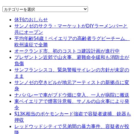
Categories
休刊のおしらせ
サンノゼのサクラ・マーケットがDIYラーメンバーと
共にオープン
平均年齢54歳！ベイエリアの高齢者ラグビーチーム、
欧州遠征で全勝
オークランド市、初のコストコ建設計画が進行中
プレザントン近郊で山火事、避難命令緩和も消防士が
負傷
サンフランシスコ、緊急警報サイレンの方針が未定の
まま
サンノゼの空きビルが地元アーティストの新拠点に変
身
ナパバレーで車がブドウ畑に突入、一人が病院に搬送
東ベイエリアで煙害注意報、サノルの山火事により発
令
$13K相当のポケモンカード強盗で容疑者逮捕、銃器も
押収
レッドウッドシティで兄弟間の暴力事件、容疑者が投
降