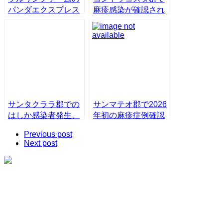
パンダエクスプレス
麻疹感染が確認され
に麻疹感染者来店
る
サンタクララ郡での
サンマテオ郡で2026
はしか感染者発生、
年初の麻疹症例確認
SFOで感染警告
Previous post
Next post