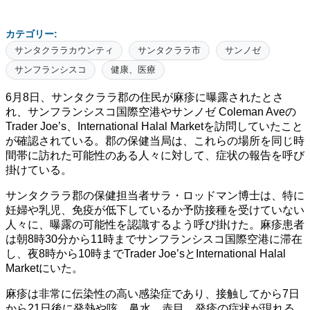
カテゴリー:
サンタクララカウンティ
サンタクララ市
サンノゼ
サンフランシスコ
健康、医療
6月8日、サンタクララ郡の住民が麻疹に曝露されたとさ
れ、サンフランシスコ国際空港やサンノゼ Coleman Aveの
Trader Joe’s、International Halal Marketを訪問していたこと
が確認されている。郡の保健当局は、これらの場所を同じ時
間帯に訪れた可能性のある人々に対して、症状の報告を呼び
掛けている。
サンタクララ郡の保健担当者サラ・ロッドマン博士は、特に
妊婦や乳児、免疫が低下しているか予防接種を受けていない
人々に、曝露の可能性を認識するよう呼び掛けた。麻疹患者
は朝8時30分から11時までサンフランシスコ国際空港に滞在
し、夜8時から10時までTrader Joe’sとInternational Halal
Marketにいた。
麻疹は非常に伝染性の高い感染症であり、接触してから7日
から21日後に発熱や咳、鼻水、赤目、発疹の症状が現れる