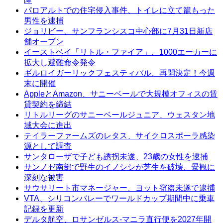
パロアルトでの住宅侵入事件、トイレに立て籠もった
男性を逮捕
ジョリビー、サンフランシスコ中心部に7月31日新店
舗オープン
イーストベイ「リトル・ファイア」、1000エーカーに
拡大し避難命令発令
ギルロイガーリックフェスティバル、再開決定！今週
末に開催
AppleとAmazon、サニーベールで大規模オフィスの賃
貸契約を締結
リトルリーグのサニーベールジュニア、ウェスタン地
域大会に進出
テイラーファームズのレタス、サイクロスポーラ感染
源として調査
サンタローザで子ども誘拐未遂、23歳の女性を逮捕
サンノゼ南部で野生のイノシシが芝生を破壊、景観に
深刻な被害
サウサリート市マネージャー、ヨット窃盗未遂で逮捕
VTA、シリコンバレーでワールドカップ期間中に乗車
記録を更新
デルタ航空、ロサンゼルス-マニラ直行便を2027年開