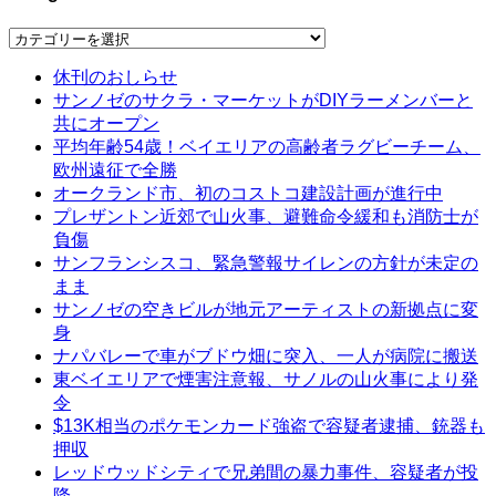
Categories
休刊のおしらせ
サンノゼのサクラ・マーケットがDIYラーメンバーと
共にオープン
平均年齢54歳！ベイエリアの高齢者ラグビーチーム、
欧州遠征で全勝
オークランド市、初のコストコ建設計画が進行中
プレザントン近郊で山火事、避難命令緩和も消防士が
負傷
サンフランシスコ、緊急警報サイレンの方針が未定の
まま
サンノゼの空きビルが地元アーティストの新拠点に変
身
ナパバレーで車がブドウ畑に突入、一人が病院に搬送
東ベイエリアで煙害注意報、サノルの山火事により発
令
$13K相当のポケモンカード強盗で容疑者逮捕、銃器も
押収
レッドウッドシティで兄弟間の暴力事件、容疑者が投
降