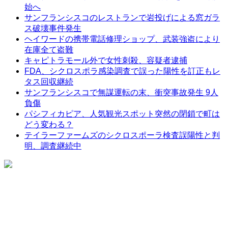
始へ
サンフランシスコのレストランで岩投げによる窓ガラ
ス破壊事件発生
ヘイワードの携帯電話修理ショップ、武装強盗により
在庫全て盗難
キャピトラモール外で女性刺殺、容疑者逮捕
FDA、シクロスポラ感染調査で誤った陽性を訂正もレ
タス回収継続
サンフランシスコで無謀運転の末、衝突事故発生 9人
負傷
パシフィカピア、人気観光スポット突然の閉鎖で町は
どう変わる？
テイラーファームズのシクロスポーラ検査誤陽性と判
明、調査継続中