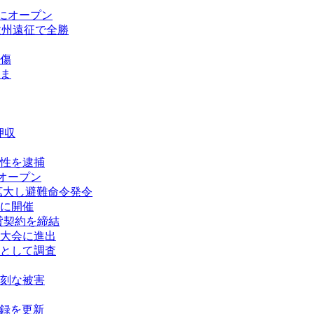
にオープン
欧州遠征で全勝
傷
ま
押収
性を逮捕
オープン
拡大し避難命令発令
に開催
賃貸契約を締結
大会に進出
として調査
刻な被害
記録を更新