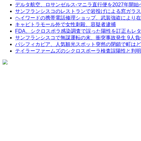
デルタ航空、ロサンゼルス-マニラ直行便を2027年開始
サンフランシスコのレストランで岩投げによる窓ガラス
ヘイワードの携帯電話修理ショップ、武装強盗により在
キャピトラモール外で女性刺殺、容疑者逮捕
FDA、シクロスポラ感染調査で誤った陽性を訂正もレ
サンフランシスコで無謀運転の末、衝突事故発生 9人負
パシフィカピア、人気観光スポット突然の閉鎖で町はど
テイラーファームズのシクロスポーラ検査誤陽性と判明