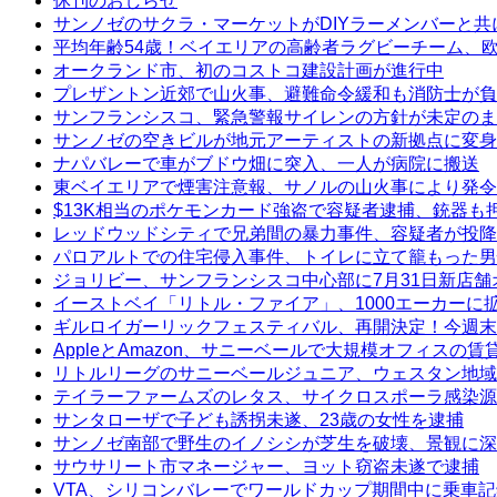
休刊のおしらせ
サンノゼのサクラ・マーケットがDIYラーメンバーと共
平均年齢54歳！ベイエリアの高齢者ラグビーチーム、
オークランド市、初のコストコ建設計画が進行中
プレザントン近郊で山火事、避難命令緩和も消防士が負
サンフランシスコ、緊急警報サイレンの方針が未定のま
サンノゼの空きビルが地元アーティストの新拠点に変身
ナパバレーで車がブドウ畑に突入、一人が病院に搬送
東ベイエリアで煙害注意報、サノルの山火事により発令
$13K相当のポケモンカード強盗で容疑者逮捕、銃器も
レッドウッドシティで兄弟間の暴力事件、容疑者が投降
パロアルトでの住宅侵入事件、トイレに立て籠もった男
ジョリビー、サンフランシスコ中心部に7月31日新店舗
イーストベイ「リトル・ファイア」、1000エーカーに
ギルロイガーリックフェスティバル、再開決定！今週末
AppleとAmazon、サニーベールで大規模オフィスの
リトルリーグのサニーベールジュニア、ウェスタン地域
テイラーファームズのレタス、サイクロスポーラ感染源
サンタローザで子ども誘拐未遂、23歳の女性を逮捕
サンノゼ南部で野生のイノシシが芝生を破壊、景観に深
サウサリート市マネージャー、ヨット窃盗未遂で逮捕
VTA、シリコンバレーでワールドカップ期間中に乗車