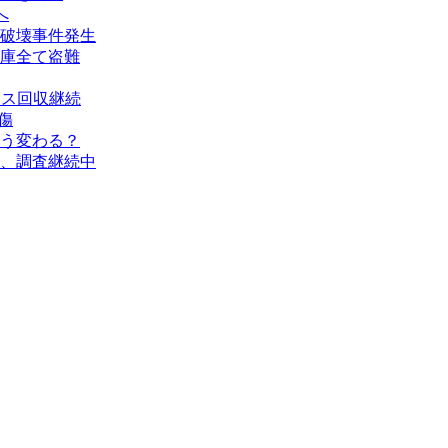
へ
破壊事件発生
庫全て盗難
タス回収継続
傷
う変わる？
、調査継続中