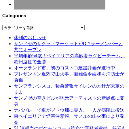
Categories
Categories
休刊のおしらせ
サンノゼのサクラ・マーケットがDIYラーメンバーと
共にオープン
平均年齢54歳！ベイエリアの高齢者ラグビーチーム、
欧州遠征で全勝
オークランド市、初のコストコ建設計画が進行中
プレザントン近郊で山火事、避難命令緩和も消防士が
負傷
サンフランシスコ、緊急警報サイレンの方針が未定の
まま
サンノゼの空きビルが地元アーティストの新拠点に変
身
ナパバレーで車がブドウ畑に突入、一人が病院に搬送
東ベイエリアで煙害注意報、サノルの山火事により発
令
$13K相当のポケモンカード強盗で容疑者逮捕、銃器も