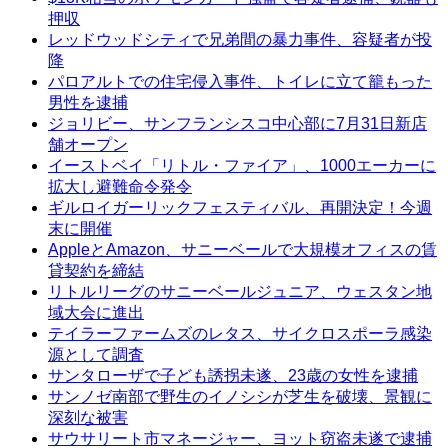
押収
レッドウッドシティで兄弟間の暴力事件、容疑者が投
降
パロアルトでの住宅侵入事件、トイレに立て籠もった
男性を逮捕
ジョリビー、サンフランシスコ中心部に7月31日新店
舗オープン
イーストベイ「リトル・ファイア」、1000エーカーに
拡大し避難命令発令
ギルロイガーリックフェスティバル、再開決定！今週
末に開催
AppleとAmazon、サニーベールで大規模オフィスの賃
貸契約を締結
リトルリーグのサニーベールジュニア、ウェスタン地
域大会に進出
テイラーファームズのレタス、サイクロスポーラ感染
源として調査
サンタローザで子ども誘拐未遂、23歳の女性を逮捕
サンノゼ南部で野生のイノシシが芝生を破壊、景観に
深刻な被害
サウサリート市マネージャー、ヨット窃盗未遂で逮捕