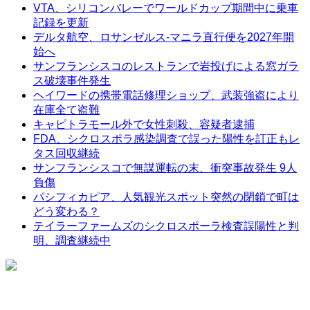
VTA、シリコンバレーでワールドカップ期間中に乗車
記録を更新
デルタ航空、ロサンゼルス-マニラ直行便を2027年開
始へ
サンフランシスコのレストランで岩投げによる窓ガラ
ス破壊事件発生
ヘイワードの携帯電話修理ショップ、武装強盗により
在庫全て盗難
キャピトラモール外で女性刺殺、容疑者逮捕
FDA、シクロスポラ感染調査で誤った陽性を訂正もレ
タス回収継続
サンフランシスコで無謀運転の末、衝突事故発生 9人
負傷
パシフィカピア、人気観光スポット突然の閉鎖で町は
どう変わる？
テイラーファームズのシクロスポーラ検査誤陽性と判
明、調査継続中