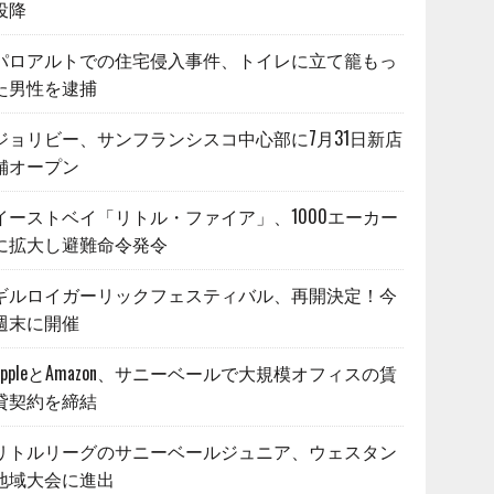
投降
パロアルトでの住宅侵入事件、トイレに立て籠もっ
た男性を逮捕
ジョリビー、サンフランシスコ中心部に7月31日新店
舗オープン
イーストベイ「リトル・ファイア」、1000エーカー
に拡大し避難命令発令
ギルロイガーリックフェスティバル、再開決定！今
週末に開催
AppleとAmazon、サニーベールで大規模オフィスの賃
貸契約を締結
リトルリーグのサニーベールジュニア、ウェスタン
地域大会に進出