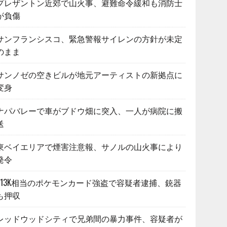
プレザントン近郊で山火事、避難命令緩和も消防士
が負傷
サンフランシスコ、緊急警報サイレンの方針が未定
のまま
サンノゼの空きビルが地元アーティストの新拠点に
変身
ナパバレーで車がブドウ畑に突入、一人が病院に搬
送
東ベイエリアで煙害注意報、サノルの山火事により
発令
$13K相当のポケモンカード強盗で容疑者逮捕、銃器
も押収
レッドウッドシティで兄弟間の暴力事件、容疑者が