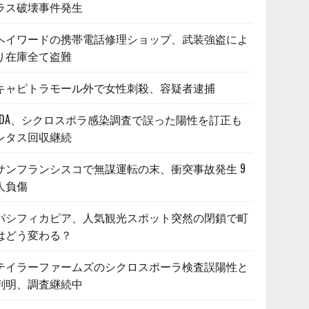
ラス破壊事件発生
ヘイワードの携帯電話修理ショップ、武装強盗によ
り在庫全て盗難
キャピトラモール外で女性刺殺、容疑者逮捕
FDA、シクロスポラ感染調査で誤った陽性を訂正も
レタス回収継続
サンフランシスコで無謀運転の末、衝突事故発生 9
人負傷
パシフィカピア、人気観光スポット突然の閉鎖で町
はどう変わる？
テイラーファームズのシクロスポーラ検査誤陽性と
判明、調査継続中