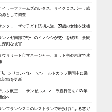
テイラーファームズのレタス、サイクロスポーラ感
染源として調査
サンタローザで子ども誘拐未遂、23歳の女性を逮捕
サンノゼ南部で野生のイノシシが芝生を破壊、景観
に深刻な被害
サウサリート市マネージャー、ヨット窃盗未遂で逮
捕
VTA、シリコンバレーでワールドカップ期間中に乗
車記録を更新
デルタ航空、ロサンゼルス-マニラ直行便を2027年
開始へ
サンフランシスコのレストランで岩投げによる窓ガ