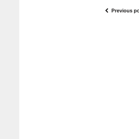
窃盗被害者への2万8
Previous p
千ドルの返金を拒否