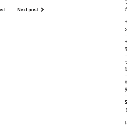
ost
Next post