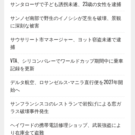
サンタローザで子ども誘拐未遂、23歳の女性を逮捕
サンノゼ南部で野生のイノシシが芝生を破壊、景観
に深刻な被害
サウサリート市マネージャー、ヨット窃盗未遂で逮
捕
VTA、シリコンバレーでワールドカップ期間中に乗車
記録を更新
デルタ航空、ロサンゼルス-マニラ直行便を2027年開
始へ
サンフランシスコのレストランで岩投げによる窓ガ
ラス破壊事件発生
ヘイワードの携帯電話修理ショップ、武装強盗によ
り在庫全て盗難