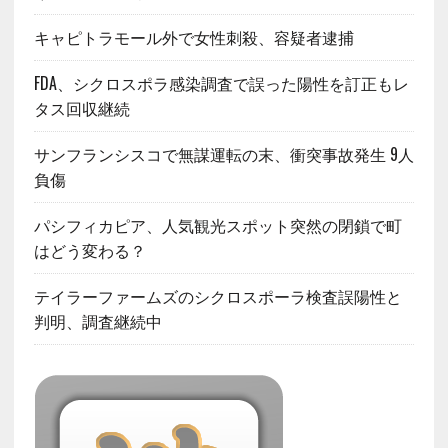
キャピトラモール外で女性刺殺、容疑者逮捕
FDA、シクロスポラ感染調査で誤った陽性を訂正もレ
タス回収継続
サンフランシスコで無謀運転の末、衝突事故発生 9人
負傷
パシフィカピア、人気観光スポット突然の閉鎖で町
はどう変わる？
テイラーファームズのシクロスポーラ検査誤陽性と
判明、調査継続中