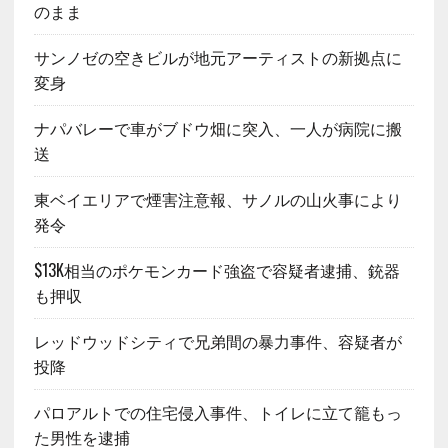
のまま
サンノゼの空きビルが地元アーティストの新拠点に
変身
ナパバレーで車がブドウ畑に突入、一人が病院に搬
送
東ベイエリアで煙害注意報、サノルの山火事により
発令
$13K相当のポケモンカード強盗で容疑者逮捕、銃器
も押収
レッドウッドシティで兄弟間の暴力事件、容疑者が
投降
パロアルトでの住宅侵入事件、トイレに立て籠もっ
た男性を逮捕