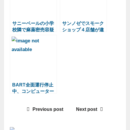
サニーベールの小学
サンノゼでスモーク
校隣で麻薬密売容疑
ショップ４店舗が違
のアパート管理者を
法薬物販売
逮捕
BART全面運行停止
中、コンピューター
機器に問題
Previous post
Next post