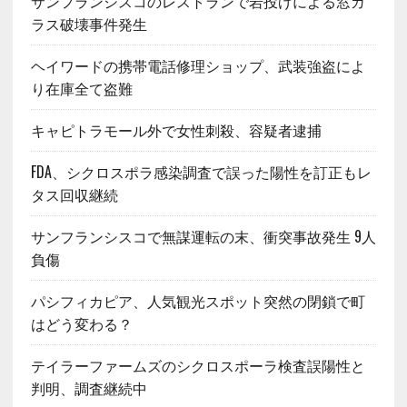
サンフランシスコのレストランで岩投げによる窓ガ
ラス破壊事件発生
ヘイワードの携帯電話修理ショップ、武装強盗によ
り在庫全て盗難
キャピトラモール外で女性刺殺、容疑者逮捕
FDA、シクロスポラ感染調査で誤った陽性を訂正もレ
タス回収継続
サンフランシスコで無謀運転の末、衝突事故発生 9人
負傷
パシフィカピア、人気観光スポット突然の閉鎖で町
はどう変わる？
テイラーファームズのシクロスポーラ検査誤陽性と
判明、調査継続中