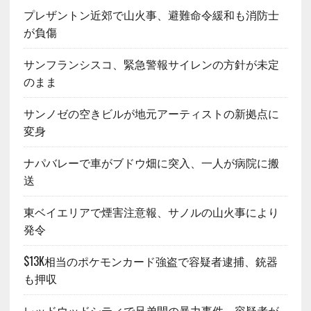
プレザントン近郊で山火事、避難命令緩和も消防士
が負傷
サンフランシスコ、緊急警報サイレンの方針が未定
のまま
サンノゼの空きビルが地元アーティストの新拠点に
変身
ナパバレーで車がブドウ畑に突入、一人が病院に搬
送
東ベイエリアで煙害注意報、サノルの山火事により
発令
$13K相当のポケモンカード強盗で容疑者逮捕、銃器
も押収
レッドウッドシティで兄弟間の暴力事件、容疑者が