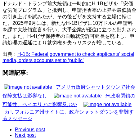
ドナルド・トランプ前大統領は一時的にH-1Bビザを「安価
な労働プログラム」と批判し、申請拒否率の上昇や最低賃金
の引き上げを試みたが、その後ビザを支持する立場に転じ
た。2025年9月には、新たなH-1Bビザに10万ドルの申請料
を課す大統領宣言を行い、大手企業が優位に立つと批判され
た。また、H-4ビザ保持者の自動就労許可延長を廃止し、申
請処理の遅延により就労権を失うリスクが増している。
出典：
H-1B: Federal government to check applicants’ social
media, orders accounts set to ‘public’
関連記事:
アメリカ政府シャットダウンで社会
保障支払は影響なし
米政府閉鎖の
可能性、ベイエリアに影響及ぶか
カリフォルニア州サイトに、政府シャットダウンを非難す
るメッセージ
Previous post
Next post