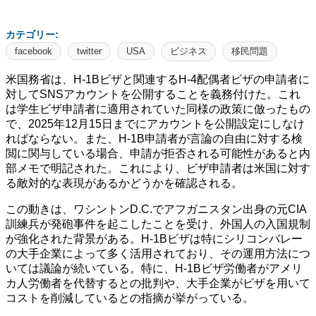
カテゴリー:
facebook
twitter
USA
ビジネス
移民問題
米国務省は、H-1Bビザと関連するH-4配偶者ビザの申請者に
対してSNSアカウントを公開することを義務付けた。これ
は学生ビザ申請者に適用されていた同様の政策に倣ったもの
で、2025年12月15日までにアカウントを公開設定にしなけ
ればならない。また、H-1B申請者が言論の自由に対する検
閲に関与している場合、申請が拒否される可能性があると内
部メモで明記された。これにより、ビザ申請者は米国に対す
る敵対的な表現があるかどうかを確認される。
この動きは、ワシントンD.C.でアフガニスタン出身の元CIA
訓練兵が発砲事件を起こしたことを受け、外国人の入国規制
が強化された背景がある。H-1Bビザは特にシリコンバレー
の大手企業によって多く活用されており、その運用方法につ
いては議論が続いている。特に、H-1Bビザ労働者がアメリ
カ人労働者を代替するとの批判や、大手企業がビザを用いて
コストを削減しているとの指摘が挙がっている。