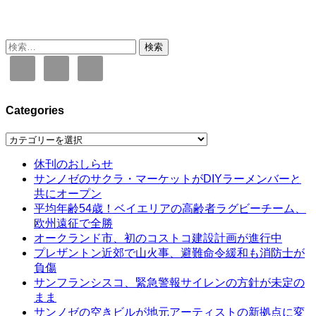
検
索:
Categories
Categories
休刊のおしらせ
サンノゼのサクラ・マーケットがDIYラーメンバーと
共にオープン
平均年齢54歳！ベイエリアの高齢者ラグビーチーム、
欧州遠征で全勝
オークランド市、初のコストコ建設計画が進行中
プレザントン近郊で山火事、避難命令緩和も消防士が
負傷
サンフランシスコ、緊急警報サイレンの方針が未定の
まま
サンノゼの空きビルが地元アーティストの新拠点に変