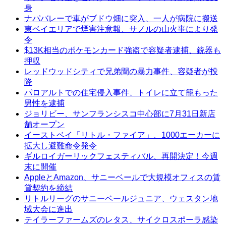
身
ナパバレーで車がブドウ畑に突入、一人が病院に搬送
東ベイエリアで煙害注意報、サノルの山火事により発
令
$13K相当のポケモンカード強盗で容疑者逮捕、銃器も
押収
レッドウッドシティで兄弟間の暴力事件、容疑者が投
降
パロアルトでの住宅侵入事件、トイレに立て籠もった
男性を逮捕
ジョリビー、サンフランシスコ中心部に7月31日新店
舗オープン
イーストベイ「リトル・ファイア」、1000エーカーに
拡大し避難命令発令
ギルロイガーリックフェスティバル、再開決定！今週
末に開催
AppleとAmazon、サニーベールで大規模オフィスの賃
貸契約を締結
リトルリーグのサニーベールジュニア、ウェスタン地
域大会に進出
テイラーファームズのレタス、サイクロスポーラ感染