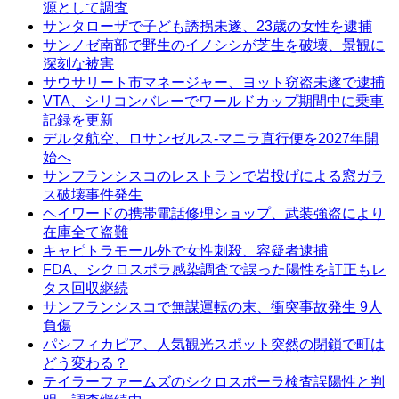
源として調査
サンタローザで子ども誘拐未遂、23歳の女性を逮捕
サンノゼ南部で野生のイノシシが芝生を破壊、景観に
深刻な被害
サウサリート市マネージャー、ヨット窃盗未遂で逮捕
VTA、シリコンバレーでワールドカップ期間中に乗車
記録を更新
デルタ航空、ロサンゼルス-マニラ直行便を2027年開
始へ
サンフランシスコのレストランで岩投げによる窓ガラ
ス破壊事件発生
ヘイワードの携帯電話修理ショップ、武装強盗により
在庫全て盗難
キャピトラモール外で女性刺殺、容疑者逮捕
FDA、シクロスポラ感染調査で誤った陽性を訂正もレ
タス回収継続
サンフランシスコで無謀運転の末、衝突事故発生 9人
負傷
パシフィカピア、人気観光スポット突然の閉鎖で町は
どう変わる？
テイラーファームズのシクロスポーラ検査誤陽性と判