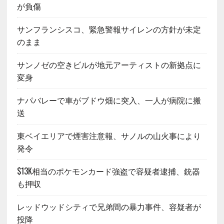
が負傷
サンフランシスコ、緊急警報サイレンの方針が未定
のまま
サンノゼの空きビルが地元アーティストの新拠点に
変身
ナパバレーで車がブドウ畑に突入、一人が病院に搬
送
東ベイエリアで煙害注意報、サノルの山火事により
発令
$13K相当のポケモンカード強盗で容疑者逮捕、銃器
も押収
レッドウッドシティで兄弟間の暴力事件、容疑者が
投降