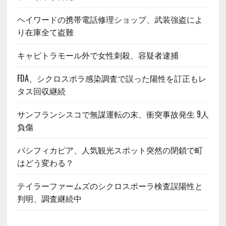
ヘイワードの携帯電話修理ショップ、武装強盗によ
り在庫全て盗難
キャピトラモール外で女性刺殺、容疑者逮捕
FDA、シクロスポラ感染調査で誤った陽性を訂正もレ
タス回収継続
サンフランシスコで無謀運転の末、衝突事故発生 9人
負傷
パシフィカピア、人気観光スポット突然の閉鎖で町
はどう変わる？
テイラーファームズのシクロスポーラ検査誤陽性と
判明、調査継続中