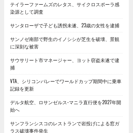
テイラーファームズのレタス、サイクロスポーラ感
染源として調査
サンタローザで子ども誘拐未遂、23歳の女性を逮捕
サンノゼ南部で野生のイノシシが芝生を破壊、景観
に深刻な被害
サウサリート市マネージャー、ヨット窃盗未遂で逮
捕
VTA、シリコンバレーでワールドカップ期間中に乗車
記録を更新
デルタ航空、ロサンゼルス-マニラ直行便を2027年開
始へ
サンフランシスコのレストランで岩投げによる窓ガ
ラス破壊事件発生