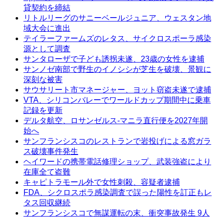
貸契約を締結
リトルリーグのサニーベールジュニア、ウェスタン地
域大会に進出
テイラーファームズのレタス、サイクロスポーラ感染
源として調査
サンタローザで子ども誘拐未遂、23歳の女性を逮捕
サンノゼ南部で野生のイノシシが芝生を破壊、景観に
深刻な被害
サウサリート市マネージャー、ヨット窃盗未遂で逮捕
VTA、シリコンバレーでワールドカップ期間中に乗車
記録を更新
デルタ航空、ロサンゼルス-マニラ直行便を2027年開
始へ
サンフランシスコのレストランで岩投げによる窓ガラ
ス破壊事件発生
ヘイワードの携帯電話修理ショップ、武装強盗により
在庫全て盗難
キャピトラモール外で女性刺殺、容疑者逮捕
FDA、シクロスポラ感染調査で誤った陽性を訂正もレ
タス回収継続
サンフランシスコで無謀運転の末、衝突事故発生 9人