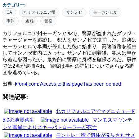
カテゴリー:
CA
カリフォルニア州
サンノゼ
モーガンヒル
事件
盗難
警察
カリフォルニア州モーガンヒルで、警察が盗まれたダッジ・
チャージャーを追跡し、犯人をサンノゼで逮捕した。追跡は
モーガンヒルで車両が停止した後に始まり、高速道路を経由
してサンノゼ市内に入った。サンノゼに到着後、犯人は車か
ら逃走を図ったが、最終的に警察に身柄を確保された。事件
では2名が逮捕され、警察は事件の詳細についてさらなる調
査を進めている。
出典:
kron4.com: Access to this page has been denied
関連記事:
北カリフォルニアでマグニチュード
5.0の地震発生
マンモスマウンテ
ンで雪崩によりスキーパトローラーが死亡
モントレー湾で遺体が発見されサメ