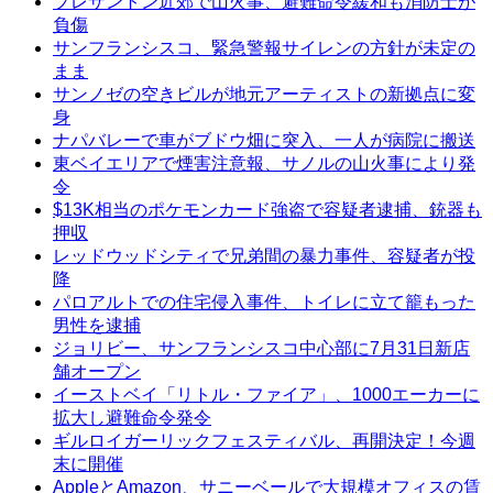
プレザントン近郊で山火事、避難命令緩和も消防士が
負傷
サンフランシスコ、緊急警報サイレンの方針が未定の
まま
サンノゼの空きビルが地元アーティストの新拠点に変
身
ナパバレーで車がブドウ畑に突入、一人が病院に搬送
東ベイエリアで煙害注意報、サノルの山火事により発
令
$13K相当のポケモンカード強盗で容疑者逮捕、銃器も
押収
レッドウッドシティで兄弟間の暴力事件、容疑者が投
降
パロアルトでの住宅侵入事件、トイレに立て籠もった
男性を逮捕
ジョリビー、サンフランシスコ中心部に7月31日新店
舗オープン
イーストベイ「リトル・ファイア」、1000エーカーに
拡大し避難命令発令
ギルロイガーリックフェスティバル、再開決定！今週
末に開催
AppleとAmazon、サニーベールで大規模オフィスの賃