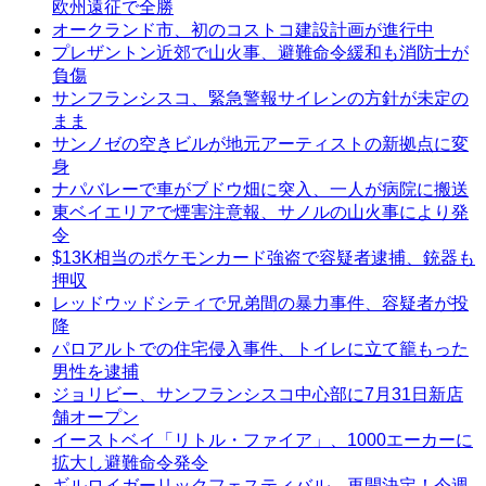
欧州遠征で全勝
オークランド市、初のコストコ建設計画が進行中
プレザントン近郊で山火事、避難命令緩和も消防士が
負傷
サンフランシスコ、緊急警報サイレンの方針が未定の
まま
サンノゼの空きビルが地元アーティストの新拠点に変
身
ナパバレーで車がブドウ畑に突入、一人が病院に搬送
東ベイエリアで煙害注意報、サノルの山火事により発
令
$13K相当のポケモンカード強盗で容疑者逮捕、銃器も
押収
レッドウッドシティで兄弟間の暴力事件、容疑者が投
降
パロアルトでの住宅侵入事件、トイレに立て籠もった
男性を逮捕
ジョリビー、サンフランシスコ中心部に7月31日新店
舗オープン
イーストベイ「リトル・ファイア」、1000エーカーに
拡大し避難命令発令
ギルロイガーリックフェスティバル、再開決定！今週