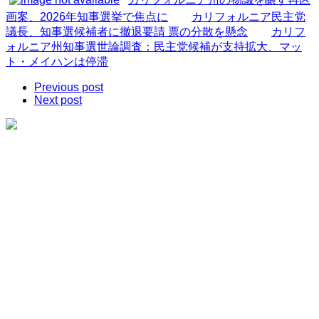
画案、2026年知事選挙で焦点に
カリフォルニア民主党
議長、知事選候補者に撤退要請 票の分散を懸念
カリフ
ォルニア州知事選世論調査：民主党候補が支持拡大、マッ
ト・メイハンは停滞
Previous post
Next post