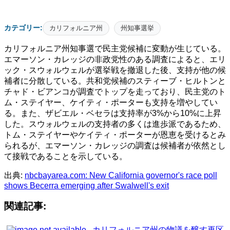
カテゴリー:
カリフォルニア州
州知事選挙
カリフォルニア州知事選で民主党候補に変動が生じている。
エマーソン・カレッジの非政党性のある調査によると、エリ
ック・スウォルウェルが選挙戦を撤退した後、支持が他の候
補者に分散している。共和党候補のスティーブ・ヒルトンと
チャド・ビアンコが調査でトップを走っており、民主党のト
ム・ステイヤー、ケイティ・ポーターも支持を増やしてい
る。また、ザビエル・ベセラは支持率が3%から10%に上昇
した。スウォルウェルの支持者の多くは進歩派であるため、
トム・ステイヤーやケイティ・ポーターが恩恵を受けるとみ
られるが、エマーソン・カレッジの調査は候補者が依然とし
て接戦であることを示している。
出典:
nbcbayarea.com: New California governor's race poll
shows Becerra emerging after Swalwell's exit
関連記事:
カリフォルニア州の物議を醸す再区