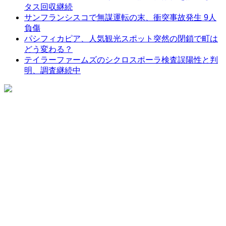
タス回収継続
サンフランシスコで無謀運転の末、衝突事故発生 9人
負傷
パシフィカピア、人気観光スポット突然の閉鎖で町は
どう変わる？
テイラーファームズのシクロスポーラ検査誤陽性と判
明、調査継続中