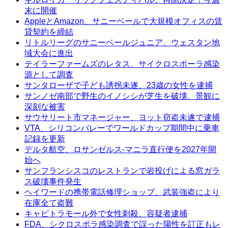
末に開催
AppleとAmazon、サニーベールで大規模オフィスの賃
貸契約を締結
リトルリーグのサニーベールジュニア、ウェスタン地
域大会に進出
テイラーファームズのレタス、サイクロスポーラ感染
源として調査
サンタローザで子ども誘拐未遂、23歳の女性を逮捕
サンノゼ南部で野生のイノシシが芝生を破壊、景観に
深刻な被害
サウサリート市マネージャー、ヨット窃盗未遂で逮捕
VTA、シリコンバレーでワールドカップ期間中に乗車
記録を更新
デルタ航空、ロサンゼルス-マニラ直行便を2027年開
始へ
サンフランシスコのレストランで岩投げによる窓ガラ
ス破壊事件発生
ヘイワードの携帯電話修理ショップ、武装強盗により
在庫全て盗難
キャピトラモール外で女性刺殺、容疑者逮捕
FDA、シクロスポラ感染調査で誤った陽性を訂正もレ