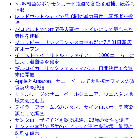
$13K相当のポケモンカード強盗で容疑者逮捕、銃器も
押収
レッドウッドシティで兄弟間の暴力事件、容疑者が投
降
パロアルトでの住宅侵入事件、トイレに立て籠もった
男性を逮捕
ジョリビー、サンフランシスコ中心部に7月31日新店
舗オープン
イーストベイ「リトル・ファイア」、1000エーカーに
拡大し避難命令発令
ギルロイガーリックフェスティバル、再開決定！今週
末に開催
AppleとAmazon、サニーベールで大規模オフィスの賃
貸契約を締結
リトルリーグのサニーベールジュニア、ウェスタン地
域大会に進出
テイラーファームズのレタス、サイクロスポーラ感染
源として調査
サンタローザで子ども誘拐未遂、23歳の女性を逮捕
サンノゼ南部で野生のイノシシが芝生を破壊、景観に
深刻な被害