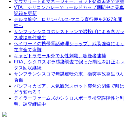
サウサリート市マネージャー、ヨット窃盗未遂で逮捕
VTA、シリコンバレーでワールドカップ期間中に乗車
記録を更新
デルタ航空、ロサンゼルス-マニラ直行便を2027年開
始へ
サンフランシスコのレストランで岩投げによる窓ガラ
ス破壊事件発生
ヘイワードの携帯電話修理ショップ、武装強盗により
在庫全て盗難
キャピトラモール外で女性刺殺、容疑者逮捕
FDA、シクロスポラ感染調査で誤った陽性を訂正もレ
タス回収継続
サンフランシスコで無謀運転の末、衝突事故発生 9人
負傷
パシフィカピア、人気観光スポット突然の閉鎖で町は
どう変わる？
テイラーファームズのシクロスポーラ検査誤陽性と判
明、調査継続中