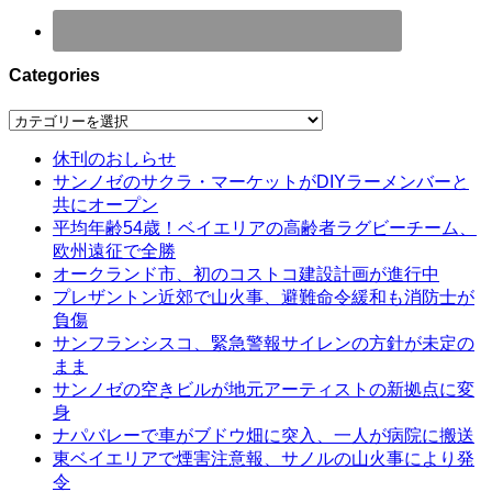
Categories
Categories
休刊のおしらせ
サンノゼのサクラ・マーケットがDIYラーメンバーと
共にオープン
平均年齢54歳！ベイエリアの高齢者ラグビーチーム、
欧州遠征で全勝
オークランド市、初のコストコ建設計画が進行中
プレザントン近郊で山火事、避難命令緩和も消防士が
負傷
サンフランシスコ、緊急警報サイレンの方針が未定の
まま
サンノゼの空きビルが地元アーティストの新拠点に変
身
ナパバレーで車がブドウ畑に突入、一人が病院に搬送
東ベイエリアで煙害注意報、サノルの山火事により発
令