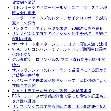
貸契約を締結
リトルリーグのサニーベールジュニア、ウェスタン地
域大会に進出
テイラーファームズのレタス、サイクロスポーラ感染
源として調査
サンタローザで子ども誘拐未遂、23歳の女性を逮捕
サンノゼ南部で野生のイノシシが芝生を破壊、景観に
深刻な被害
サウサリート市マネージャー、ヨット窃盗未遂で逮捕
VTA、シリコンバレーでワールドカップ期間中に乗車
記録を更新
デルタ航空、ロサンゼルス-マニラ直行便を2027年開
始へ
サンフランシスコのレストランで岩投げによる窓ガラ
ス破壊事件発生
ヘイワードの携帯電話修理ショップ、武装強盗により
在庫全て盗難
キャピトラモール外で女性刺殺、容疑者逮捕
FDA、シクロスポラ感染調査で誤った陽性を訂正もレ
タス回収継続
サンフランシスコで無謀運転の末、衝突事故発生 9人