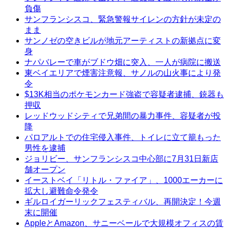
負傷
サンフランシスコ、緊急警報サイレンの方針が未定の
まま
サンノゼの空きビルが地元アーティストの新拠点に変
身
ナパバレーで車がブドウ畑に突入、一人が病院に搬送
東ベイエリアで煙害注意報、サノルの山火事により発
令
$13K相当のポケモンカード強盗で容疑者逮捕、銃器も
押収
レッドウッドシティで兄弟間の暴力事件、容疑者が投
降
パロアルトでの住宅侵入事件、トイレに立て籠もった
男性を逮捕
ジョリビー、サンフランシスコ中心部に7月31日新店
舗オープン
イーストベイ「リトル・ファイア」、1000エーカーに
拡大し避難命令発令
ギルロイガーリックフェスティバル、再開決定！今週
末に開催
AppleとAmazon、サニーベールで大規模オフィスの賃